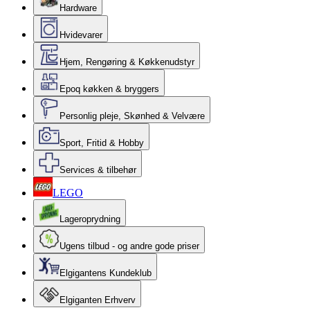
Hardware
Hvidevarer
Hjem, Rengøring & Køkkenudstyr
Epoq køkken & bryggers
Personlig pleje, Skønhed & Velvære
Sport, Fritid & Hobby
Services & tilbehør
LEGO
Lageroprydning
Ugens tilbud - og andre gode priser
Elgigantens Kundeklub
Elgiganten Erhverv