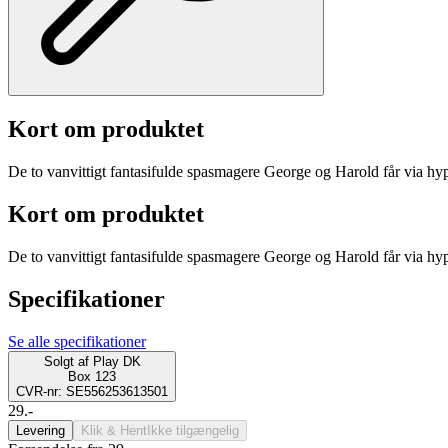
Kort om produktet
De to vanvittigt fantasifulde spasmagere George og Harold får via hypn
Kort om produktet
De to vanvittigt fantasifulde spasmagere George og Harold får via hypn
Specifikationer
Se alle specifikationer
Solgt af
Play DK
Box 123
CVR-nr: SE556253613501
29.-
Levering
Klik & Hent
Ikke tilgængelig