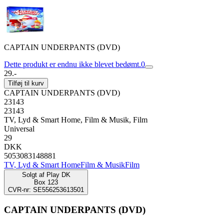
CAPTAIN UNDERPANTS (DVD)
Dette produkt er endnu ikke blevet bedømt.
0
29.-
Tilføj til kurv
CAPTAIN UNDERPANTS (DVD)
23143
23143
TV, Lyd & Smart Home, Film & Musik, Film
Universal
29
DKK
5053083148881
TV, Lyd & Smart Home
Film & Musik
Film
Solgt af
Play DK
Box 123
CVR-nr: SE556253613501
CAPTAIN UNDERPANTS (DVD)