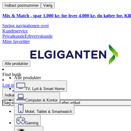
Indtast postnummer
Vælg
Mix & Match - spar 1.000 kr. for hver 4.000 kr. du køber for. Kl
Spring navigationen over
Kundeservice
Privatkunde
Erhvervskunde
Mine favoritter
Alle produkter
Find butik
Alle produkter
Log ind
TV, Lyd & Smart Home
Indkøbskurv
Computer & Kontor
Mobil, Tablet & Smartwatch
Gaming