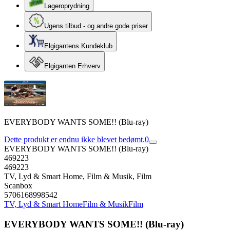
Lageroprydning
Ugens tilbud - og andre gode priser
Elgigantens Kundeklub
Elgiganten Erhverv
EVERYBODY WANTS SOME!! (Blu-ray)
Dette produkt er endnu ikke blevet bedømt.
0
EVERYBODY WANTS SOME!! (Blu-ray)
469223
469223
TV, Lyd & Smart Home, Film & Musik, Film
Scanbox
5706168998542
TV, Lyd & Smart Home
Film & Musik
Film
EVERYBODY WANTS SOME!! (Blu-ray)