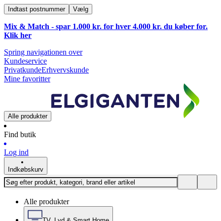
Indtast postnummer
Vælg
Mix & Match - spar 1.000 kr. for hver 4.000 kr. du køber for.
Klik
her
Spring navigationen over
Kundeservice
Privatkunde
Erhvervskunde
Mine favoritter
Alle produkter
Find butik
Log ind
Indkøbskurv
Alle produkter
TV, Lyd & Smart Home