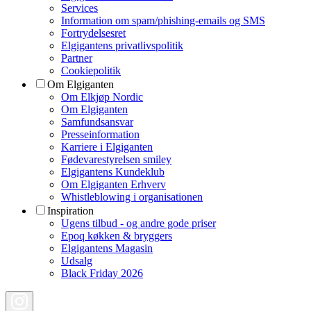
Services
Information om spam/phishing-emails og SMS
Fortrydelsesret
Elgigantens privatlivspolitik
Partner
Cookiepolitik
Om Elgiganten
Om Elkjøp Nordic
Om Elgiganten
Samfundsansvar
Presseinformation
Karriere i Elgiganten
Fødevarestyrelsen smiley
Elgigantens Kundeklub
Om Elgiganten Erhverv
Whistleblowing i organisationen
Inspiration
Ugens tilbud - og andre gode priser
Epoq køkken & bryggers
Elgigantens Magasin
Udsalg
Black Friday 2026