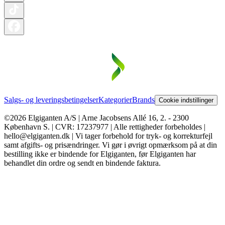
Salgs- og leveringsbetingelser
Kategorier
Brands
Cookie indstillinger
©2026 Elgiganten A/S | Arne Jacobsens Allé 16, 2. - 2300
København S. | CVR: 17237977 | Alle rettigheder forbeholdes |
hello@elgiganten.dk | Vi tager forbehold for tryk- og korrekturfejl
samt afgifts- og prisændringer. Vi gør i øvrigt opmærksom på at din
bestilling ikke er bindende for Elgiganten, før Elgiganten har
behandlet din ordre og sendt en bindende faktura.