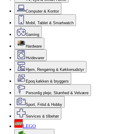
Computer & Kontor
Mobil, Tablet & Smartwatch
Gaming
Hardware
Hvidevarer
Hjem, Rengøring & Køkkenudstyr
Epoq køkken & bryggers
Personlig pleje, Skønhed & Velvære
Sport, Fritid & Hobby
Services & tilbehør
LEGO