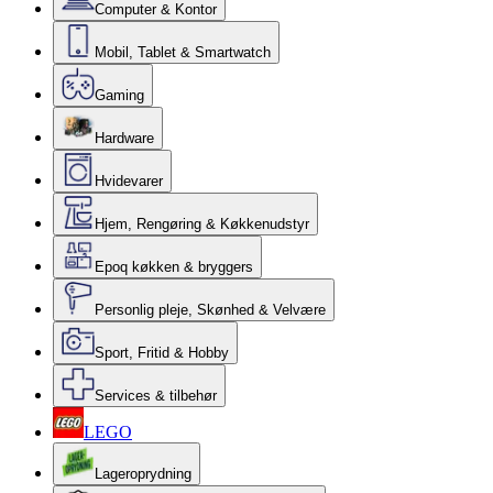
Computer & Kontor
Mobil, Tablet & Smartwatch
Gaming
Hardware
Hvidevarer
Hjem, Rengøring & Køkkenudstyr
Epoq køkken & bryggers
Personlig pleje, Skønhed & Velvære
Sport, Fritid & Hobby
Services & tilbehør
LEGO
Lageroprydning