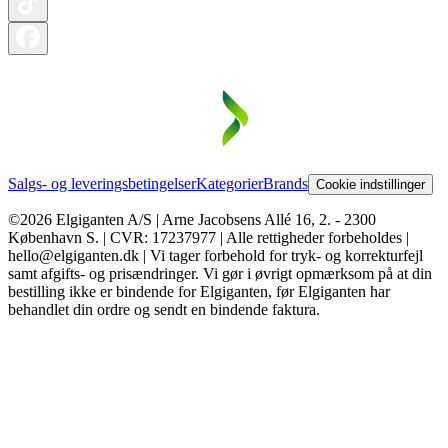
Salgs- og leveringsbetingelser
Kategorier
Brands
Cookie indstillinger
©2026 Elgiganten A/S | Arne Jacobsens Allé 16, 2. - 2300
København S. | CVR: 17237977 | Alle rettigheder forbeholdes |
hello@elgiganten.dk | Vi tager forbehold for tryk- og korrekturfejl
samt afgifts- og prisændringer. Vi gør i øvrigt opmærksom på at din
bestilling ikke er bindende for Elgiganten, før Elgiganten har
behandlet din ordre og sendt en bindende faktura.