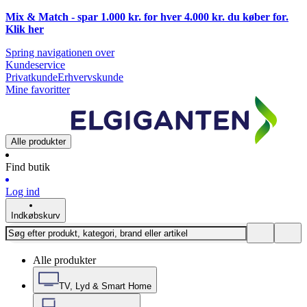
Mix & Match - spar 1.000 kr. for hver 4.000 kr. du køber for.
Klik
her
Spring navigationen over
Kundeservice
Privatkunde
Erhvervskunde
Mine favoritter
Alle produkter
Find butik
Log ind
Indkøbskurv
Alle produkter
TV, Lyd & Smart Home