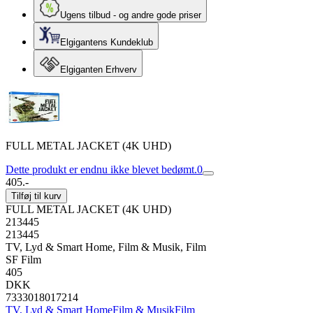
Ugens tilbud - og andre gode priser
Elgigantens Kundeklub
Elgiganten Erhverv
FULL METAL JACKET (4K UHD)
Dette produkt er endnu ikke blevet bedømt.
0
405.-
Tilføj til kurv
FULL METAL JACKET (4K UHD)
213445
213445
TV, Lyd & Smart Home, Film & Musik, Film
SF Film
405
DKK
7333018017214
TV, Lyd & Smart Home
Film & Musik
Film