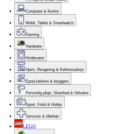
Computer & Kontor
Mobil, Tablet & Smartwatch
Gaming
Hardware
Hvidevarer
Hjem, Rengøring & Køkkenudstyr
Epoq køkken & bryggers
Personlig pleje, Skønhed & Velvære
Sport, Fritid & Hobby
Services & tilbehør
LEGO