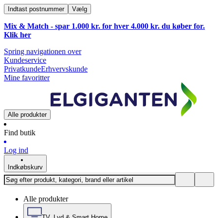
Indtast postnummer
Vælg
Mix & Match - spar 1.000 kr. for hver 4.000 kr. du køber for.
Klik
her
Spring navigationen over
Kundeservice
Privatkunde
Erhvervskunde
Mine favoritter
Alle produkter
Find butik
Log ind
Indkøbskurv
Alle produkter
TV, Lyd & Smart Home