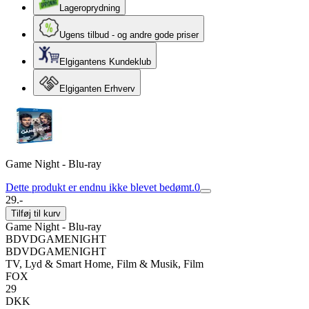
Lageroprydning
Ugens tilbud - og andre gode priser
Elgigantens Kundeklub
Elgiganten Erhverv
Game Night - Blu-ray
Dette produkt er endnu ikke blevet bedømt.
0
29.-
Tilføj til kurv
Game Night - Blu-ray
BDVDGAMENIGHT
BDVDGAMENIGHT
TV, Lyd & Smart Home, Film & Musik, Film
FOX
29
DKK