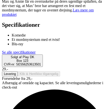
Max og Annie får en overraskelse på deres ugentlige spilaften, da
det viser sig, at Max’ bror har arrangeret en fest med et
mordmysterium, der tager en uventet drejning.
Læs mere om
produktet
Specifikationer
Komedie
Et mordmysterium med et tvist!
Blu-ray
Se alle specifikationer
Solgt af
Play DK
Box 123
CVR-nr: SE556253613501
29.-
Levering
Klik & Hent
Ikke tilgængelig
Forsendelse fra 29,-
Afhængig af område og kapacitet. Se alle leveringsmulighederne i
check-out