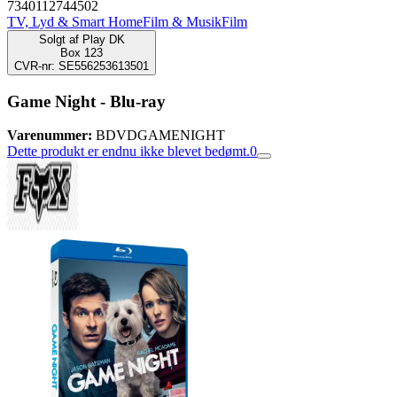
7340112744502
TV, Lyd & Smart Home
Film & Musik
Film
Solgt af
Play DK
Box 123
CVR-nr: SE556253613501
Game Night - Blu-ray
Varenummer:
BDVDGAMENIGHT
Dette produkt er endnu ikke blevet bedømt.
0