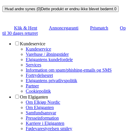
Hvad andre synes (0)
Dette produkt er endnu ikke blevet bedømt.
0
Klik & Hent
Annoncegaranti
Prismatch
Op
til 30 dages returret
Kundeservice
Kundeservice
Varehuse / åbningstider
Elgigantens kundefordele
Services
Information om spam/phishing-emails og SMS
Fortrydelsesret
Elgigantens privatlivspolitik
Partner
Cookiepolitik
Om Elgiganten
Om Elkjøp Nordic
Om Elgiganten
Samfundsansvar
Presseinformation
Karriere i Elgiganten
Fødevarestyrelsen smiley