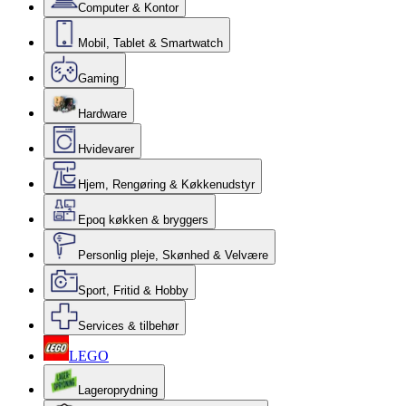
Computer & Kontor
Mobil, Tablet & Smartwatch
Gaming
Hardware
Hvidevarer
Hjem, Rengøring & Køkkenudstyr
Epoq køkken & bryggers
Personlig pleje, Skønhed & Velvære
Sport, Fritid & Hobby
Services & tilbehør
LEGO
Lageroprydning