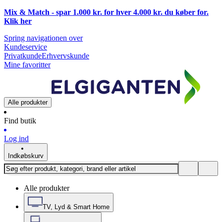
Mix & Match - spar 1.000 kr. for hver 4.000 kr. du køber for.
Klik
her
Spring navigationen over
Kundeservice
Privatkunde
Erhvervskunde
Mine favoritter
Alle produkter
Find butik
Log ind
Indkøbskurv
Alle produkter
TV, Lyd & Smart Home