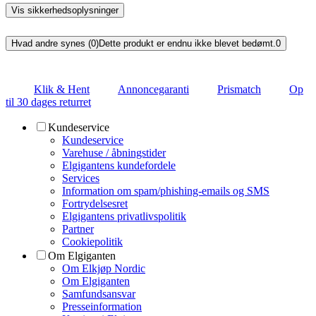
Vis sikkerhedsoplysninger
Hvad andre synes (0)
Dette produkt er endnu ikke blevet bedømt.
0
Klik & Hent
Annoncegaranti
Prismatch
Op
til 30 dages returret
Kundeservice
Kundeservice
Varehuse / åbningstider
Elgigantens kundefordele
Services
Information om spam/phishing-emails og SMS
Fortrydelsesret
Elgigantens privatlivspolitik
Partner
Cookiepolitik
Om Elgiganten
Om Elkjøp Nordic
Om Elgiganten
Samfundsansvar
Presseinformation