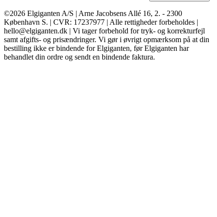
©2026 Elgiganten A/S | Arne Jacobsens Allé 16, 2. - 2300
København S. | CVR: 17237977 | Alle rettigheder forbeholdes |
hello@elgiganten.dk | Vi tager forbehold for tryk- og korrekturfejl
samt afgifts- og prisændringer. Vi gør i øvrigt opmærksom på at din
bestilling ikke er bindende for Elgiganten, før Elgiganten har
behandlet din ordre og sendt en bindende faktura.