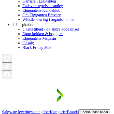
Karriere i Elgiganten
Fødevarestyrelsen smiley
Elgigantens Kundeklub
Om Elgiganten Erhverv
Whistleblowing i organisationen
Inspiration
Ugens tilbud - og andre gode priser
Epoq køkken & bryggers
Elgigantens Magasin
Udsalg
Black Friday 2026
Salgs- og leveringsbetingelser
Kategorier
Brands
Cookie indstillinger