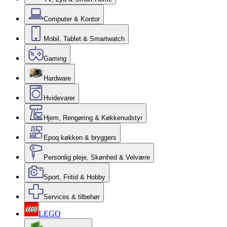
Computer & Kontor
Mobil, Tablet & Smartwatch
Gaming
Hardware
Hvidevarer
Hjem, Rengøring & Køkkenudstyr
Epoq køkken & bryggers
Personlig pleje, Skønhed & Velvære
Sport, Fritid & Hobby
Services & tilbehør
LEGO