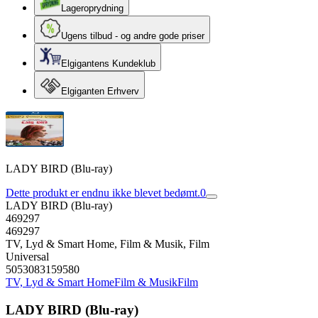
Lageroprydning
Ugens tilbud - og andre gode priser
Elgigantens Kundeklub
Elgiganten Erhverv
LADY BIRD (Blu-ray)
Dette produkt er endnu ikke blevet bedømt.
0
LADY BIRD (Blu-ray)
469297
469297
TV, Lyd & Smart Home, Film & Musik, Film
Universal
5053083159580
TV, Lyd & Smart Home
Film & Musik
Film
LADY BIRD (Blu-ray)