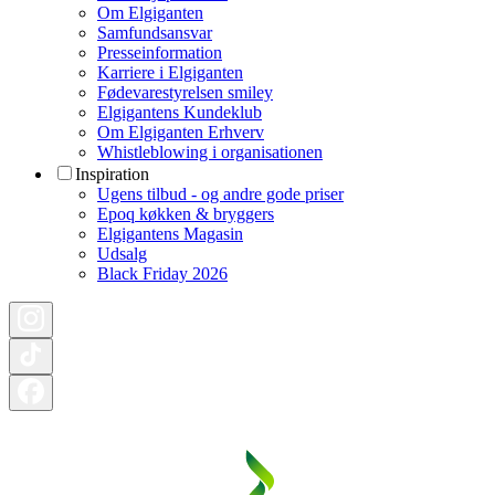
Om Elgiganten
Samfundsansvar
Presseinformation
Karriere i Elgiganten
Fødevarestyrelsen smiley
Elgigantens Kundeklub
Om Elgiganten Erhverv
Whistleblowing i organisationen
Inspiration
Ugens tilbud - og andre gode priser
Epoq køkken & bryggers
Elgigantens Magasin
Udsalg
Black Friday 2026