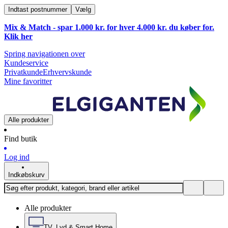
Indtast postnummer
Vælg
Mix & Match - spar 1.000 kr. for hver 4.000 kr. du køber for.
Klik
her
Spring navigationen over
Kundeservice
Privatkunde
Erhvervskunde
Mine favoritter
Alle produkter
Find butik
Log ind
Indkøbskurv
Alle produkter
TV, Lyd & Smart Home