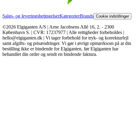
Salgs- og leveringsbetingelser
Kategorier
Brands
Cookie indstillinger
©2026 Elgiganten A/S | Arne Jacobsens Allé 16, 2. - 2300
København S. | CVR: 17237977 | Alle rettigheder forbeholdes |
hello@elgiganten.dk | Vi tager forbehold for tryk- og korrekturfejl
samt afgifts- og prisændringer. Vi gør i øvrigt opmærksom på at din
bestilling ikke er bindende for Elgiganten, før Elgiganten har
behandlet din ordre og sendt en bindende faktura.