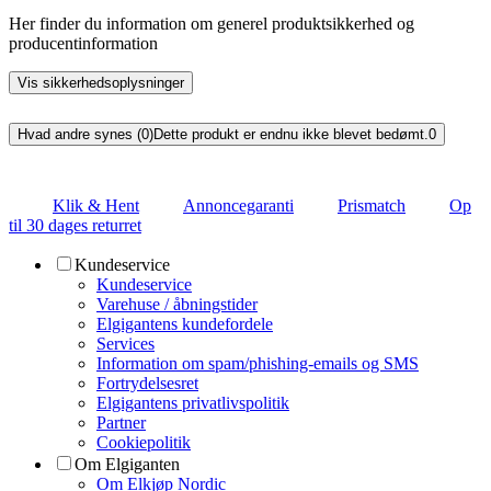
Her finder du information om generel produktsikkerhed og
producentinformation
Vis sikkerhedsoplysninger
Hvad andre synes (0)
Dette produkt er endnu ikke blevet bedømt.
0
Klik & Hent
Annoncegaranti
Prismatch
Op
til 30 dages returret
Kundeservice
Kundeservice
Varehuse / åbningstider
Elgigantens kundefordele
Services
Information om spam/phishing-emails og SMS
Fortrydelsesret
Elgigantens privatlivspolitik
Partner
Cookiepolitik
Om Elgiganten
Om Elkjøp Nordic