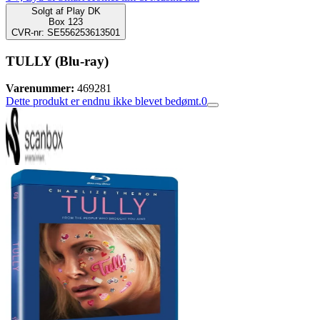
Solgt af
Play DK
Box 123
CVR-nr: SE556253613501
TULLY (Blu-ray)
Varenummer:
469281
Dette produkt er endnu ikke blevet bedømt.
0