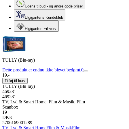
Ugens tilbud - og andre gode priser
Elgigantens Kundeklub
Elgiganten Erhverv
TULLY (Blu-ray)
Dette produkt er endnu ikke blevet bedømt.
0
19.-
Tilføj til kurv
TULLY (Blu-ray)
469281
469281
TV, Lyd & Smart Home, Film & Musik, Film
Scanbox
19
DKK
5706169001289
TV, Lyd & Smart Home
Film & Musik
Film