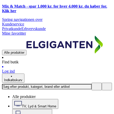
Mix & Match - spar 1.000 kr. for hver 4.000 kr. du køber for.
Klik
her
Spring navigationen over
Kundeservice
Privatkunde
Erhvervskunde
Mine favoritter
Alle produkter
Find butik
Log ind
Indkøbskurv
Alle produkter
TV, Lyd & Smart Home