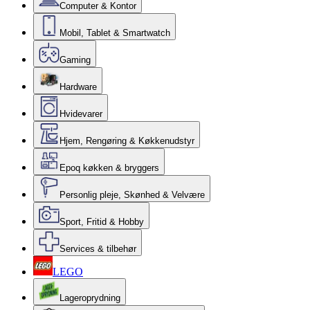
Computer & Kontor
Mobil, Tablet & Smartwatch
Gaming
Hardware
Hvidevarer
Hjem, Rengøring & Køkkenudstyr
Epoq køkken & bryggers
Personlig pleje, Skønhed & Velvære
Sport, Fritid & Hobby
Services & tilbehør
LEGO
Lageroprydning