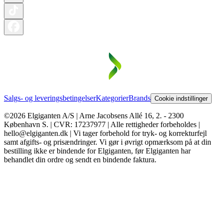
Salgs- og leveringsbetingelser
Kategorier
Brands
Cookie indstillinger
©2026 Elgiganten A/S | Arne Jacobsens Allé 16, 2. - 2300
København S. | CVR: 17237977 | Alle rettigheder forbeholdes |
hello@elgiganten.dk | Vi tager forbehold for tryk- og korrekturfejl
samt afgifts- og prisændringer. Vi gør i øvrigt opmærksom på at din
bestilling ikke er bindende for Elgiganten, før Elgiganten har
behandlet din ordre og sendt en bindende faktura.