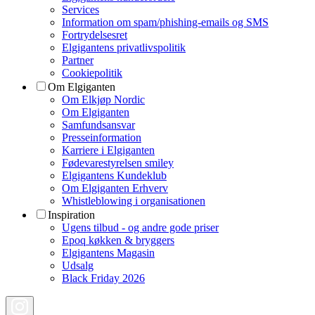
Services
Information om spam/phishing-emails og SMS
Fortrydelsesret
Elgigantens privatlivspolitik
Partner
Cookiepolitik
Om Elgiganten
Om Elkjøp Nordic
Om Elgiganten
Samfundsansvar
Presseinformation
Karriere i Elgiganten
Fødevarestyrelsen smiley
Elgigantens Kundeklub
Om Elgiganten Erhverv
Whistleblowing i organisationen
Inspiration
Ugens tilbud - og andre gode priser
Epoq køkken & bryggers
Elgigantens Magasin
Udsalg
Black Friday 2026