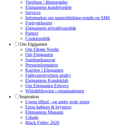
Varehuse / åbningstider
Elgigantens kundefordele
Services
Information om spam/phishing-emails og SMS
Fortrydelsesret
Elgigantens privatlivspolitik
Partner
Cookiepolitik
Om Elgiganten
Om Elkjøp Nordic
Om Elgiganten
Samfundsansvar
Presseinformation
Karriere i Elgiganten
Fødevarestyrelsen smiley
Elgigantens Kundeklub
Om Elgiganten Erhverv
Whistleblowing i organisationen
Inspiration
Ugens tilbud - og andre gode priser
Epoq køkken & bryggers
Elgigantens Magasin
Udsalg
Black Friday 2026