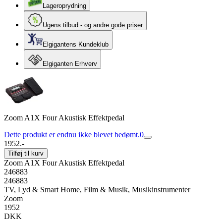
Lageroprydning
Ugens tilbud - og andre gode priser
Elgigantens Kundeklub
Elgiganten Erhverv
Zoom A1X Four Akustisk Effektpedal
Dette produkt er endnu ikke blevet bedømt.
0
1952.-
Tilføj til kurv
Zoom A1X Four Akustisk Effektpedal
246883
246883
TV, Lyd & Smart Home, Film & Musik, Musikinstrumenter
Zoom
1952
DKK