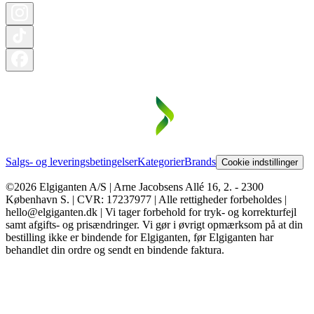
Salgs- og leveringsbetingelser
Kategorier
Brands
Cookie indstillinger
©2026 Elgiganten A/S | Arne Jacobsens Allé 16, 2. - 2300
København S. | CVR: 17237977 | Alle rettigheder forbeholdes |
hello@elgiganten.dk | Vi tager forbehold for tryk- og korrekturfejl
samt afgifts- og prisændringer. Vi gør i øvrigt opmærksom på at din
bestilling ikke er bindende for Elgiganten, før Elgiganten har
behandlet din ordre og sendt en bindende faktura.