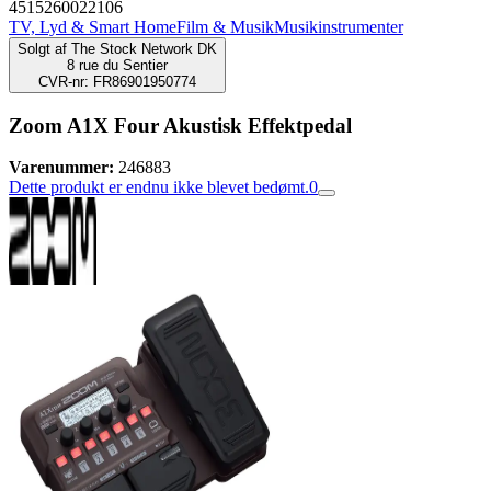
4515260022106
TV, Lyd & Smart Home
Film & Musik
Musikinstrumenter
Solgt af
The Stock Network DK
8 rue du Sentier
CVR-nr: FR86901950774
Zoom A1X Four Akustisk Effektpedal
Varenummer:
246883
Dette produkt er endnu ikke blevet bedømt.
0