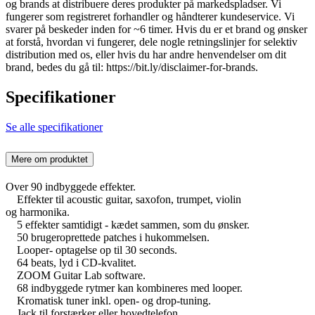
og brands at distribuere deres produkter på markedspladser. Vi
fungerer som registreret forhandler og håndterer kundeservice. Vi
svarer på beskeder inden for ~6 timer. Hvis du er et brand og ønsker
at forstå, hvordan vi fungerer, dele nogle retningslinjer for selektiv
distribution med os, eller hvis du har andre henvendelser om dit
brand, bedes du gå til: https://bit.ly/disclaimer-for-brands.
Specifikationer
Se alle specifikationer
Mere om produktet
Over 90 indbyggede effekter.
Effekter til acoustic guitar, saxofon, trumpet, violin
og harmonika.
5 effekter samtidigt - kædet sammen, som du ønsker.
50 brugeroprettede patches i hukommelsen.
Looper- optagelse op til 30 seconds.
64 beats, lyd i CD-kvalitet.
ZOOM Guitar Lab software.
68 indbyggede rytmer kan kombineres med looper.
Kromatisk tuner inkl. open- og drop-tuning.
Jack til forstærker eller hovedtelefon.