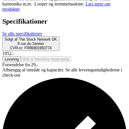
harmonika m.m. Looper og trommemaskine.
Læs mere om
produktet
Specifikationer
Se alle specifikationer
Solgt af
The Stock Network DK
8 rue du Sentier
CVR-nr: FR86901950774
1952.-
Levering
Klik & Hent
Ikke tilgængelig
Forsendelse fra 29,-
Afhængig af område og kapacitet. Se alle leveringsmulighederne i
check-out