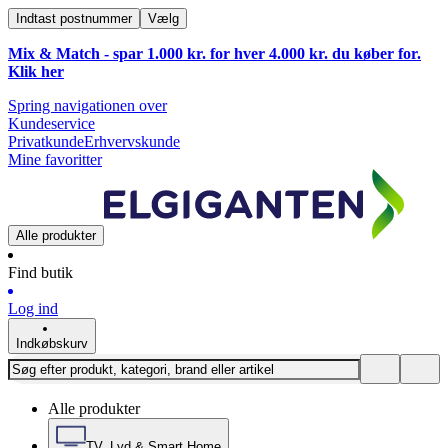
Indtast postnummer
Vælg
Mix & Match - spar 1.000 kr. for hver 4.000 kr. du køber for.
Klik
her
Spring navigationen over
Kundeservice
Privatkunde
Erhvervskunde
Mine favoritter
Alle produkter
Find butik
Log ind
Indkøbskurv
Alle produkter
TV, Lyd & Smart Home