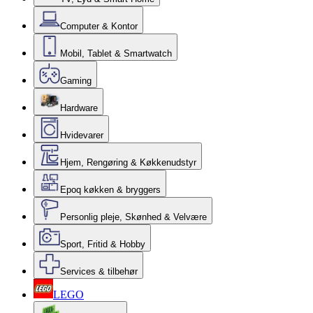
Computer & Kontor
Mobil, Tablet & Smartwatch
Gaming
Hardware
Hvidevarer
Hjem, Rengøring & Køkkenudstyr
Epoq køkken & bryggers
Personlig pleje, Skønhed & Velvære
Sport, Fritid & Hobby
Services & tilbehør
LEGO