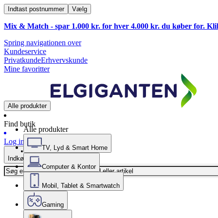
Indtast postnummer
Vælg
Mix & Match - spar 1.000 kr. for hver 4.000 kr. du køber for. Kl
Spring navigationen over
Kundeservice
Privatkunde
Erhvervskunde
Mine favoritter
Alle produkter
Find butik
Alle produkter
Log ind
TV, Lyd & Smart Home
Indkøbskurv
Computer & Kontor
Mobil, Tablet & Smartwatch
Gaming