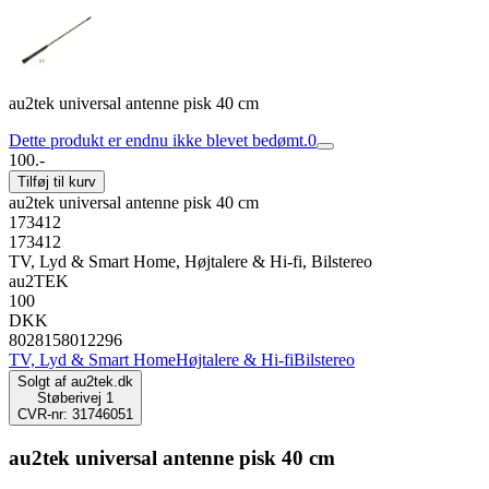
au2tek universal antenne pisk 40 cm
Dette produkt er endnu ikke blevet bedømt.
0
100.-
Tilføj til kurv
au2tek universal antenne pisk 40 cm
173412
173412
TV, Lyd & Smart Home, Højtalere & Hi-fi, Bilstereo
au2TEK
100
DKK
8028158012296
TV, Lyd & Smart Home
Højtalere & Hi-fi
Bilstereo
Solgt af
au2tek.dk
Støberivej 1
CVR-nr: 31746051
au2tek universal antenne pisk 40 cm