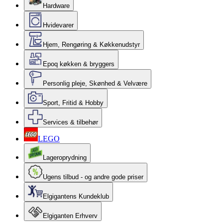
Hardware
Hvidevarer
Hjem, Rengøring & Køkkenudstyr
Epoq køkken & bryggers
Personlig pleje, Skønhed & Velvære
Sport, Fritid & Hobby
Services & tilbehør
LEGO
Lageroprydning
Ugens tilbud - og andre gode priser
Elgigantens Kundeklub
Elgiganten Erhverv