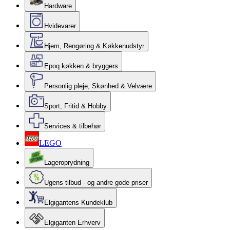
Hardware
Hvidevarer
Hjem, Rengøring & Køkkenudstyr
Epoq køkken & bryggers
Personlig pleje, Skønhed & Velvære
Sport, Fritid & Hobby
Services & tilbehør
LEGO
Lageroprydning
Ugens tilbud - og andre gode priser
Elgigantens Kundeklub
Elgiganten Erhverv