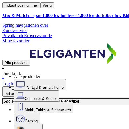
Indtast postnummer
Vælg
Mix & Match - spar 1.000 kr. for hver 4.000 kr. du køber for. Kl
Spring navigationen over
Kundeservice
Privatkunde
Erhvervskunde
Mine favoritter
Alle produkter
Find butik
Alle produkter
Log ind
TV, Lyd & Smart Home
Indkøbskurv
Computer & Kontor
Mobil, Tablet & Smartwatch
Gaming