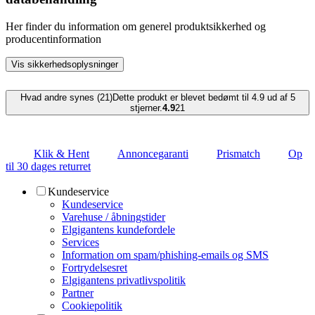
Her finder du information om generel produktsikkerhed og
producentinformation
Vis sikkerhedsoplysninger
Hvad andre synes (21)
Dette produkt er blevet bedømt til 4.9 ud af 5
stjerner.
4.9
21
Klik & Hent
Annoncegaranti
Prismatch
Op
til 30 dages returret
Kundeservice
Kundeservice
Varehuse / åbningstider
Elgigantens kundefordele
Services
Information om spam/phishing-emails og SMS
Fortrydelsesret
Elgigantens privatlivspolitik
Partner
Cookiepolitik