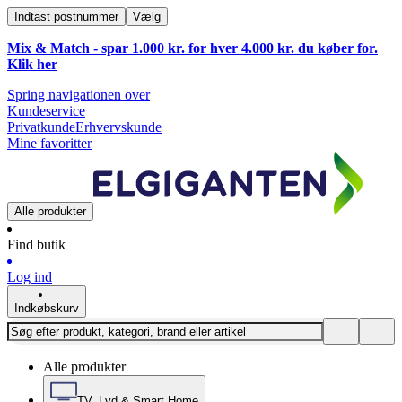
Indtast postnummer
Vælg
Mix & Match - spar 1.000 kr. for hver 4.000 kr. du køber for.
Klik
her
Spring navigationen over
Kundeservice
Privatkunde
Erhvervskunde
Mine favoritter
Alle produkter
Find butik
Log ind
Indkøbskurv
Alle produkter
TV, Lyd & Smart Home