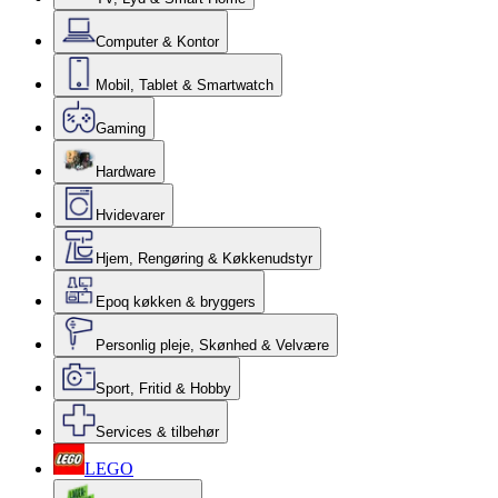
Computer & Kontor
Mobil, Tablet & Smartwatch
Gaming
Hardware
Hvidevarer
Hjem, Rengøring & Køkkenudstyr
Epoq køkken & bryggers
Personlig pleje, Skønhed & Velvære
Sport, Fritid & Hobby
Services & tilbehør
LEGO