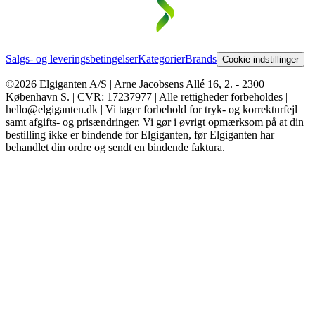
Salgs- og leveringsbetingelser
Kategorier
Brands
Cookie indstillinger
©2026 Elgiganten A/S | Arne Jacobsens Allé 16, 2. - 2300
København S. | CVR: 17237977 | Alle rettigheder forbeholdes |
hello@elgiganten.dk | Vi tager forbehold for tryk- og korrekturfejl
samt afgifts- og prisændringer. Vi gør i øvrigt opmærksom på at din
bestilling ikke er bindende for Elgiganten, før Elgiganten har
behandlet din ordre og sendt en bindende faktura.