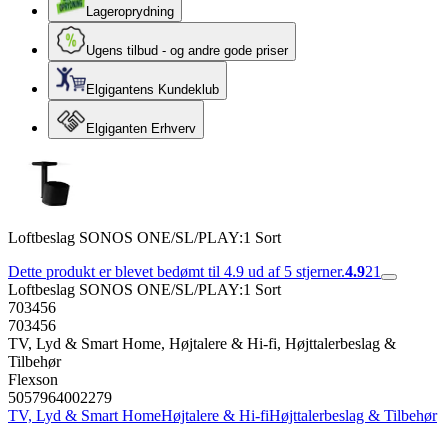
Lageroprydning
Ugens tilbud - og andre gode priser
Elgigantens Kundeklub
Elgiganten Erhverv
Loftbeslag SONOS ONE/SL/PLAY:1 Sort
Dette produkt er blevet bedømt til 4.9 ud af 5 stjerner.
4.9
21
Loftbeslag SONOS ONE/SL/PLAY:1 Sort
703456
703456
TV, Lyd & Smart Home, Højtalere & Hi-fi, Højttalerbeslag &
Tilbehør
Flexson
5057964002279
TV, Lyd & Smart Home
Højtalere & Hi-fi
Højttalerbeslag & Tilbehør