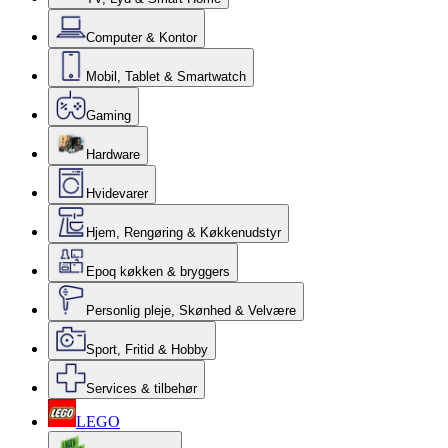
Computer & Kontor
Mobil, Tablet & Smartwatch
Gaming
Hardware
Hvidevarer
Hjem, Rengøring & Køkkenudstyr
Epoq køkken & bryggers
Personlig pleje, Skønhed & Velvære
Sport, Fritid & Hobby
Services & tilbehør
LEGO