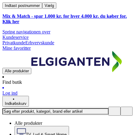
Indtast postnummer
Vælg
Mix & Match - spar 1.000 kr. for hver 4.000 kr. du køber for.
Klik
her
Spring navigationen over
Kundeservice
Privatkunde
Erhvervskunde
Mine favoritter
Alle produkter
Find butik
Log ind
Indkøbskurv
Alle produkter
TV, Lyd & Smart Home