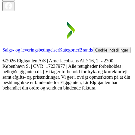
Salgs- og leveringsbetingelser
Kategorier
Brands
Cookie indstillinger
©2026 Elgiganten A/S | Arne Jacobsens Allé 16, 2. - 2300
København S. | CVR: 17237977 | Alle rettigheder forbeholdes |
hello@elgiganten.dk | Vi tager forbehold for tryk- og korrekturfejl
samt afgifts- og prisændringer. Vi gør i øvrigt opmærksom på at din
bestilling ikke er bindende for Elgiganten, før Elgiganten har
behandlet din ordre og sendt en bindende faktura.