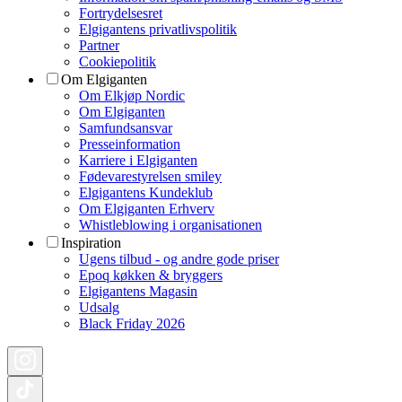
Fortrydelsesret
Elgigantens privatlivspolitik
Partner
Cookiepolitik
Om Elgiganten
Om Elkjøp Nordic
Om Elgiganten
Samfundsansvar
Presseinformation
Karriere i Elgiganten
Fødevarestyrelsen smiley
Elgigantens Kundeklub
Om Elgiganten Erhverv
Whistleblowing i organisationen
Inspiration
Ugens tilbud - og andre gode priser
Epoq køkken & bryggers
Elgigantens Magasin
Udsalg
Black Friday 2026