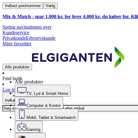
Indtast postnummer
Vælg
Mix & Match - spar 1.000 kr. for hver 4.000 kr. du køber for. Kl
Spring navigationen over
Kundeservice
Privatkunde
Erhvervskunde
Mine favoritter
Alle produkter
Find butik
Alle produkter
Log ind
TV, Lyd & Smart Home
Indkøbskurv
Computer & Kontor
Mobil, Tablet & Smartwatch
Gaming