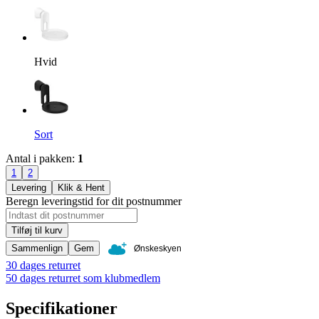
Hvid
Sort
Antal i pakken
:
1
1
2
Levering
Klik & Hent
Beregn leveringstid for dit postnummer
Tilføj til kurv
Sammenlign
Gem
Ønskeskyen
30 dages returret
50 dages returret som klubmedlem
Specifikationer