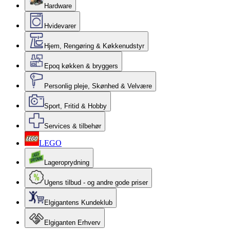
Hardware
Hvidevarer
Hjem, Rengøring & Køkkenudstyr
Epoq køkken & bryggers
Personlig pleje, Skønhed & Velvære
Sport, Fritid & Hobby
Services & tilbehør
LEGO
Lageroprydning
Ugens tilbud - og andre gode priser
Elgigantens Kundeklub
Elgiganten Erhverv