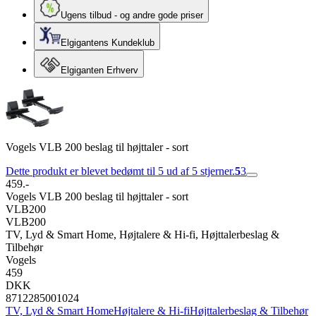
Ugens tilbud - og andre gode priser
Elgigantens Kundeklub
Elgiganten Erhverv
Vogels VLB 200 beslag til højttaler - sort
Dette produkt er blevet bedømt til 5 ud af 5 stjerner.
5
3
459.-
Vogels VLB 200 beslag til højttaler - sort
VLB200
VLB200
TV, Lyd & Smart Home, Højtalere & Hi-fi, Højttalerbeslag &
Tilbehør
Vogels
459
DKK
8712285001024
TV, Lyd & Smart Home
Højtalere & Hi-fi
Højttalerbeslag & Tilbehør