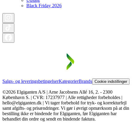
Udsalg
Black Friday 2026
Salgs- og leveringsbetingelser
Kategorier
Brands
Cookie indstillinger
©2026 Elgiganten A/S | Arne Jacobsens Allé 16, 2. - 2300
København S. | CVR: 17237977 | Alle rettigheder forbeholdes |
hello@elgiganten.dk | Vi tager forbehold for tryk- og korrekturfejl
samt afgifts- og prisændringer. Vi gør i øvrigt opmærksom på at din
bestilling ikke er bindende for Elgiganten, før Elgiganten har
behandlet din ordre og sendt en bindende faktura.