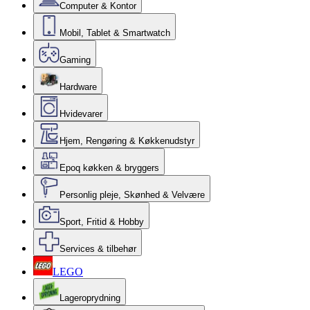
Computer & Kontor
Mobil, Tablet & Smartwatch
Gaming
Hardware
Hvidevarer
Hjem, Rengøring & Køkkenudstyr
Epoq køkken & bryggers
Personlig pleje, Skønhed & Velvære
Sport, Fritid & Hobby
Services & tilbehør
LEGO
Lageroprydning