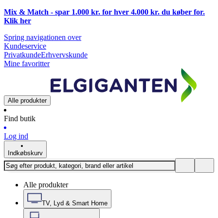
Mix & Match - spar 1.000 kr. for hver 4.000 kr. du køber for.
Klik
her
Spring navigationen over
Kundeservice
Privatkunde
Erhvervskunde
Mine favoritter
Alle produkter
Find butik
Log ind
Indkøbskurv
Alle produkter
TV, Lyd & Smart Home