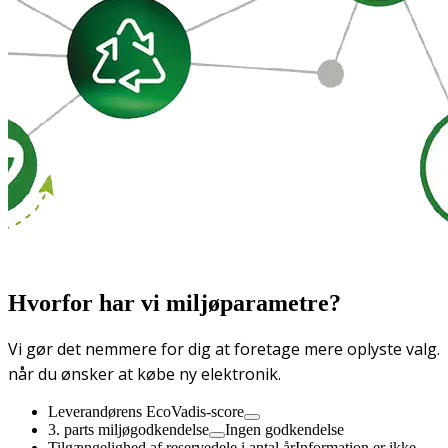
Hvorfor har vi miljøparametre?
Vi gør det nemmere for dig at foretage mere oplyste valg.
når du ønsker at købe ny elektronik.
Leverandørens EcoVadis-score
3. parts miljøgodkendelse
Ingen godkendelse
Tilgængelighed af reservedele i antal år
Information er ikke