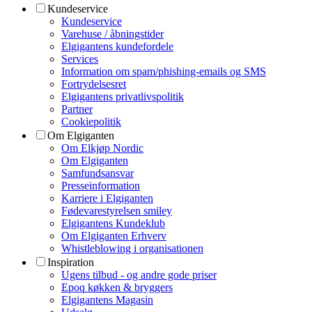
Kundeservice
Kundeservice
Varehuse / åbningstider
Elgigantens kundefordele
Services
Information om spam/phishing-emails og SMS
Fortrydelsesret
Elgigantens privatlivspolitik
Partner
Cookiepolitik
Om Elgiganten
Om Elkjøp Nordic
Om Elgiganten
Samfundsansvar
Presseinformation
Karriere i Elgiganten
Fødevarestyrelsen smiley
Elgigantens Kundeklub
Om Elgiganten Erhverv
Whistleblowing i organisationen
Inspiration
Ugens tilbud - og andre gode priser
Epoq køkken & bryggers
Elgigantens Magasin