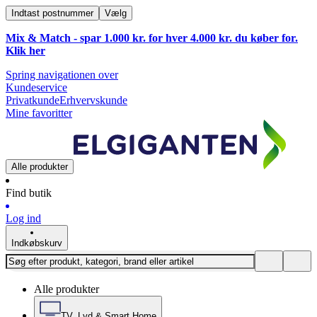
Indtast postnummer
Vælg
Mix & Match - spar 1.000 kr. for hver 4.000 kr. du køber for.
Klik
her
Spring navigationen over
Kundeservice
Privatkunde
Erhvervskunde
Mine favoritter
Alle produkter
Find butik
Log ind
Indkøbskurv
Alle produkter
TV, Lyd & Smart Home