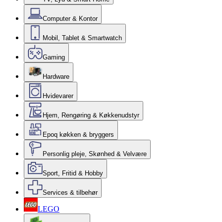
Computer & Kontor
Mobil, Tablet & Smartwatch
Gaming
Hardware
Hvidevarer
Hjem, Rengøring & Køkkenudstyr
Epoq køkken & bryggers
Personlig pleje, Skønhed & Velvære
Sport, Fritid & Hobby
Services & tilbehør
LEGO