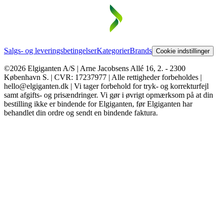
Salgs- og leveringsbetingelser
Kategorier
Brands
Cookie indstillinger
©2026 Elgiganten A/S | Arne Jacobsens Allé 16, 2. - 2300
København S. | CVR: 17237977 | Alle rettigheder forbeholdes |
hello@elgiganten.dk | Vi tager forbehold for tryk- og korrekturfejl
samt afgifts- og prisændringer. Vi gør i øvrigt opmærksom på at din
bestilling ikke er bindende for Elgiganten, før Elgiganten har
behandlet din ordre og sendt en bindende faktura.