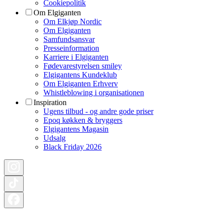
Cookiepolitik
Om Elgiganten
Om Elkjøp Nordic
Om Elgiganten
Samfundsansvar
Presseinformation
Karriere i Elgiganten
Fødevarestyrelsen smiley
Elgigantens Kundeklub
Om Elgiganten Erhverv
Whistleblowing i organisationen
Inspiration
Ugens tilbud - og andre gode priser
Epoq køkken & bryggers
Elgigantens Magasin
Udsalg
Black Friday 2026