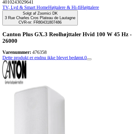
4010243029641
TV, Lyd & Smart Home
Højtalere & Hi-fi
Højttalere
Solgt af
Zoomici DK
3 Rue Charles Cros Plateau de Lautagne
CVR-nr: FR80431807486
Canton Plus GX.3 Reolhøjttaler Hvid 100 W 45 Hz -
26000
Varenummer:
476358
Dette produkt er endnu ikke blevet bedømt.
0