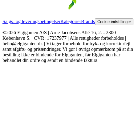
Salgs- og leveringsbetingelser
Kategorier
Brands
Cookie indstillinger
©2026 Elgiganten A/S | Arne Jacobsens Allé 16, 2. - 2300
København S. | CVR: 17237977 | Alle rettigheder forbeholdes |
hello@elgiganten.dk | Vi tager forbehold for tryk- og korrekturfejl
samt afgifts- og prisændringer. Vi gør i øvrigt opmærksom på at din
bestilling ikke er bindende for Elgiganten, før Elgiganten har
behandlet din ordre og sendt en bindende faktura.