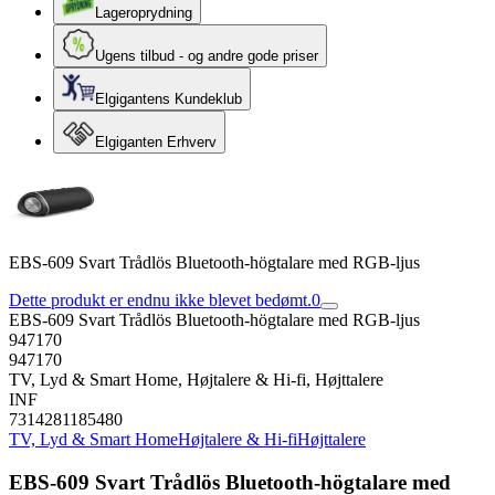
Lageroprydning
Ugens tilbud - og andre gode priser
Elgigantens Kundeklub
Elgiganten Erhverv
EBS-609 Svart Trådlös Bluetooth-högtalare med RGB-ljus
Dette produkt er endnu ikke blevet bedømt.
0
EBS-609 Svart Trådlös Bluetooth-högtalare med RGB-ljus
947170
947170
TV, Lyd & Smart Home, Højtalere & Hi-fi, Højttalere
INF
7314281185480
TV, Lyd & Smart Home
Højtalere & Hi-fi
Højttalere
EBS-609 Svart Trådlös Bluetooth-högtalare med