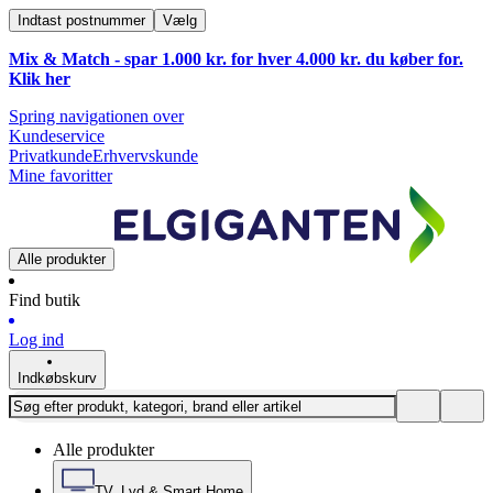
Indtast postnummer
Vælg
Mix & Match - spar 1.000 kr. for hver 4.000 kr. du køber for.
Klik
her
Spring navigationen over
Kundeservice
Privatkunde
Erhvervskunde
Mine favoritter
Alle produkter
Find butik
Log ind
Indkøbskurv
Alle produkter
TV, Lyd & Smart Home