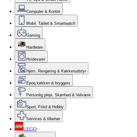
Computer & Kontor
Mobil, Tablet & Smartwatch
Gaming
Hardware
Hvidevarer
Hjem, Rengøring & Køkkenudstyr
Epoq køkken & bryggers
Personlig pleje, Skønhed & Velvære
Sport, Fritid & Hobby
Services & tilbehør
LEGO