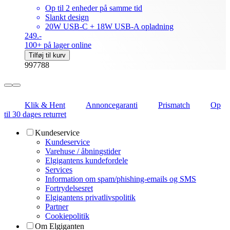
Op til 2 enheder på samme tid
Slankt design
20W USB-C + 18W USB-A opladning
249.-
100+ på lager online
Tilføj til kurv
997788
Klik & Hent
Annoncegaranti
Prismatch
Op
til 30 dages returret
Kundeservice
Kundeservice
Varehuse / åbningstider
Elgigantens kundefordele
Services
Information om spam/phishing-emails og SMS
Fortrydelsesret
Elgigantens privatlivspolitik
Partner
Cookiepolitik
Om Elgiganten