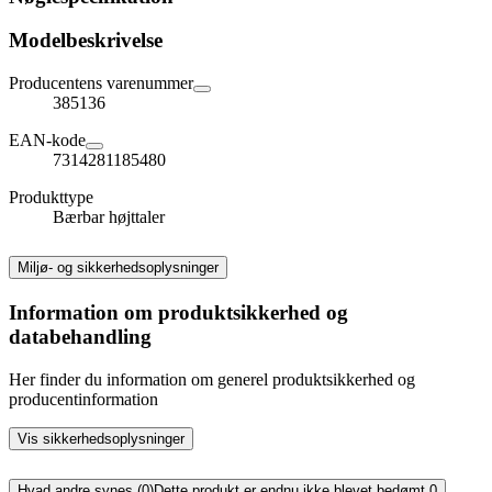
Modelbeskrivelse
Producentens varenummer
385136
EAN-kode
7314281185480
Produkttype
Bærbar højttaler
Miljø- og sikkerhedsoplysninger
Information om produktsikkerhed og
databehandling
Her finder du information om generel produktsikkerhed og
producentinformation
Vis sikkerhedsoplysninger
Hvad andre synes (0)
Dette produkt er endnu ikke blevet bedømt.
0