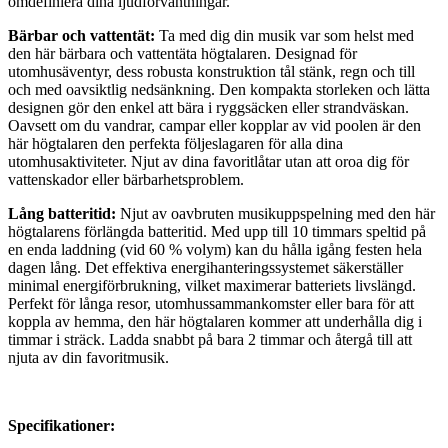
omdefiniera dina ljudförväntningar.
Bärbar och vattentät:
Ta med dig din musik var som helst med
den här bärbara och vattentäta högtalaren. Designad för
utomhusäventyr, dess robusta konstruktion tål stänk, regn och till
och med oavsiktlig nedsänkning. Den kompakta storleken och lätta
designen gör den enkel att bära i ryggsäcken eller strandväskan.
Oavsett om du vandrar, campar eller kopplar av vid poolen är den
här högtalaren den perfekta följeslagaren för alla dina
utomhusaktiviteter. Njut av dina favoritlåtar utan att oroa dig för
vattenskador eller bärbarhetsproblem.
Lång batteritid:
Njut av oavbruten musikuppspelning med den här
högtalarens förlängda batteritid. Med upp till 10 timmars speltid på
en enda laddning (vid 60 % volym) kan du hålla igång festen hela
dagen lång. Det effektiva energihanteringssystemet säkerställer
minimal energiförbrukning, vilket maximerar batteriets livslängd.
Perfekt för långa resor, utomhussammankomster eller bara för att
koppla av hemma, den här högtalaren kommer att underhålla dig i
timmar i sträck. Ladda snabbt på bara 2 timmar och återgå till att
njuta av din favoritmusik.
Specifikationer: