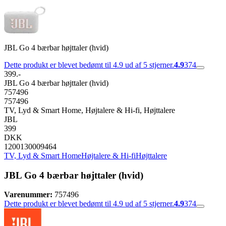
JBL Go 4 bærbar højttaler (hvid)
Dette produkt er blevet bedømt til 4.9 ud af 5 stjerner.
4.9
374
399.-
JBL Go 4 bærbar højttaler (hvid)
757496
757496
TV, Lyd & Smart Home, Højtalere & Hi-fi, Højttalere
JBL
399
DKK
1200130009464
TV, Lyd & Smart Home
Højtalere & Hi-fi
Højttalere
JBL Go 4 bærbar højttaler (hvid)
Varenummer:
757496
Dette produkt er blevet bedømt til 4.9 ud af 5 stjerner.
4.9
374