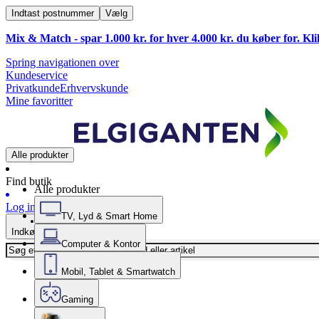
Indtast postnummer
Vælg
Mix & Match - spar 1.000 kr. for hver 4.000 kr. du køber for. Kl
Spring navigationen over
Kundeservice
Privatkunde
Erhvervskunde
Mine favoritter
Alle produkter
Find butik
Alle produkter
Log ind
TV, Lyd & Smart Home
Indkøbskurv
Computer & Kontor
Mobil, Tablet & Smartwatch
Gaming