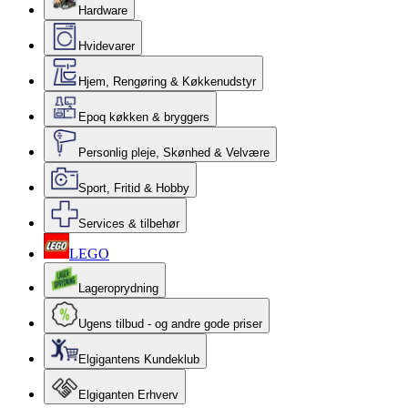
Hardware
Hvidevarer
Hjem, Rengøring & Køkkenudstyr
Epoq køkken & bryggers
Personlig pleje, Skønhed & Velvære
Sport, Fritid & Hobby
Services & tilbehør
LEGO
Lageroprydning
Ugens tilbud - og andre gode priser
Elgigantens Kundeklub
Elgiganten Erhverv