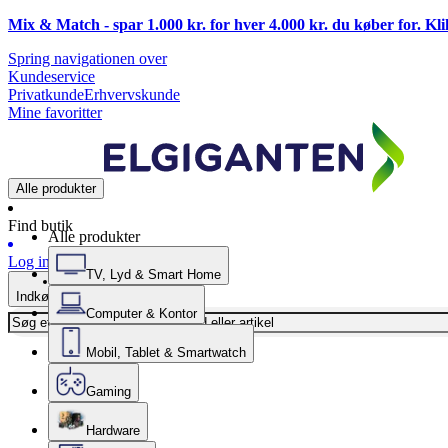
Mix & Match - spar 1.000 kr. for hver 4.000 kr. du køber for. Kl
Spring navigationen over
Kundeservice
Privatkunde
Erhvervskunde
Mine favoritter
Alle produkter
Find butik
Alle produkter
Log ind
TV, Lyd & Smart Home
Indkøbskurv
Computer & Kontor
Mobil, Tablet & Smartwatch
Gaming
Hardware