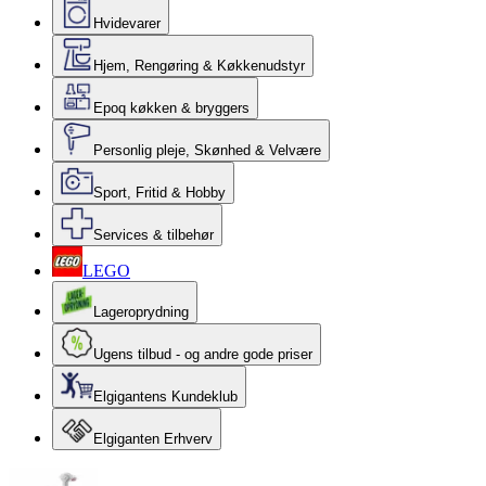
Hvidevarer
Hjem, Rengøring & Køkkenudstyr
Epoq køkken & bryggers
Personlig pleje, Skønhed & Velvære
Sport, Fritid & Hobby
Services & tilbehør
LEGO
Lageroprydning
Ugens tilbud - og andre gode priser
Elgigantens Kundeklub
Elgiganten Erhverv