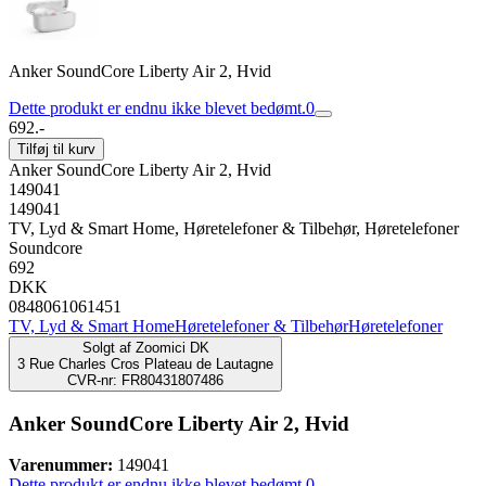
Anker SoundCore Liberty Air 2, Hvid
Dette produkt er endnu ikke blevet bedømt.
0
692.-
Tilføj til kurv
Anker SoundCore Liberty Air 2, Hvid
149041
149041
TV, Lyd & Smart Home, Høretelefoner & Tilbehør, Høretelefoner
Soundcore
692
DKK
0848061061451
TV, Lyd & Smart Home
Høretelefoner & Tilbehør
Høretelefoner
Solgt af
Zoomici DK
3 Rue Charles Cros Plateau de Lautagne
CVR-nr: FR80431807486
Anker SoundCore Liberty Air 2, Hvid
Varenummer:
149041
Dette produkt er endnu ikke blevet bedømt.
0