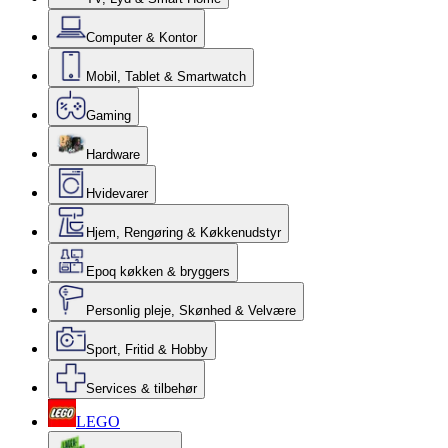
Computer & Kontor
Mobil, Tablet & Smartwatch
Gaming
Hardware
Hvidevarer
Hjem, Rengøring & Køkkenudstyr
Epoq køkken & bryggers
Personlig pleje, Skønhed & Velvære
Sport, Fritid & Hobby
Services & tilbehør
LEGO