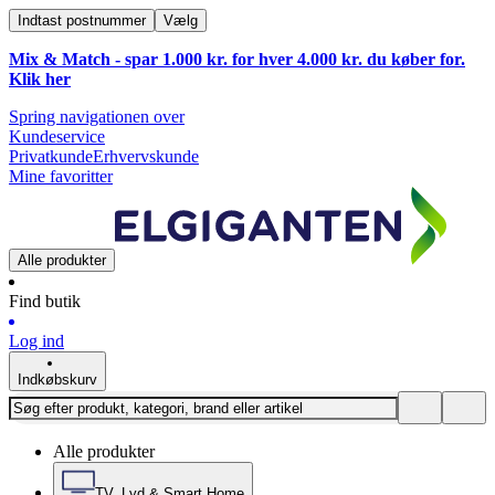
Indtast postnummer
Vælg
Mix & Match - spar 1.000 kr. for hver 4.000 kr. du køber for.
Klik
her
Spring navigationen over
Kundeservice
Privatkunde
Erhvervskunde
Mine favoritter
Alle produkter
Find butik
Log ind
Indkøbskurv
Alle produkter
TV, Lyd & Smart Home