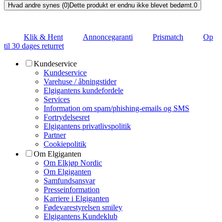
Hvad andre synes (0)
Dette produkt er endnu ikke blevet bedømt.
0
Klik & Hent
Annoncegaranti
Prismatch
Op
til 30 dages returret
Kundeservice
Kundeservice
Varehuse / åbningstider
Elgigantens kundefordele
Services
Information om spam/phishing-emails og SMS
Fortrydelsesret
Elgigantens privatlivspolitik
Partner
Cookiepolitik
Om Elgiganten
Om Elkjøp Nordic
Om Elgiganten
Samfundsansvar
Presseinformation
Karriere i Elgiganten
Fødevarestyrelsen smiley
Elgigantens Kundeklub