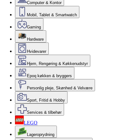
Computer & Kontor
Mobil, Tablet & Smartwatch
Gaming
Hardware
Hvidevarer
Hjem, Rengøring & Køkkenudstyr
Epoq køkken & bryggers
Personlig pleje, Skønhed & Velvære
Sport, Fritid & Hobby
Services & tilbehør
LEGO
Lageroprydning