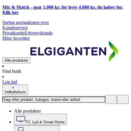
Mix & Match - spar 1.000 kr. for hver 4.000 kr. du køber for.
Klik
her
Spring navigationen over
Kundeservice
Privatkunde
Erhvervskunde
Mine favoritter
Alle produkter
Find butik
Log ind
Indkøbskurv
Alle produkter
TV, Lyd & Smart Home