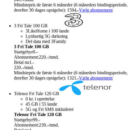
Mindstepris de første 6 måneder (6 måneders bindingsperiode,
derefter 30 dages opsigelse): 1594,-
Vælg abonnement
3 Fri Tale 100 GB
3LikeHome i 100 lande
Lynhurtig 5G dækning
Del data med 3Family
3 Fri Tale 100 GB
Startgebyr
0.-
Abonnement:
220.-
/mnd.
Betal nu
1.-
220.-
/mnd.
Mindstepris de første 6 måneder (6 måneders bindingsperiode,
derefter 30 dages opsigelse): 1321,-
Vælg abonnement
Telenor Fri Tale 120 GB
0 kr. i oprettelse
45 GB i 55 lande
5G og Fri SMS inkluderet
Telenor Fri Tale 120 GB
Startgebyr
99.-
Abonnement:
239.-
/mnd.