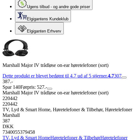
Ugens tilbud - og andre gode priser
Elgigantens Kundeklub
Elgiganten Erhverv
Marshall Major IV trådløse on-ear høretelefoner (sort)
Dette produkt er blevet bedømt til 4.7 ud af 5 stjerner.
4.7
307
387.-
Spar 140
Førpris: 527.-
Marshall Major IV trådløse on-ear høretelefoner (sort)
220442
220442
TV, Lyd & Smart Home, Høretelefoner & Tilbehør, Høretelefoner
Marshall
387
DKK
7340055379458
TV, Lyd & Smart Home
Høretelefoner & Tilbehør
Høretelefoner