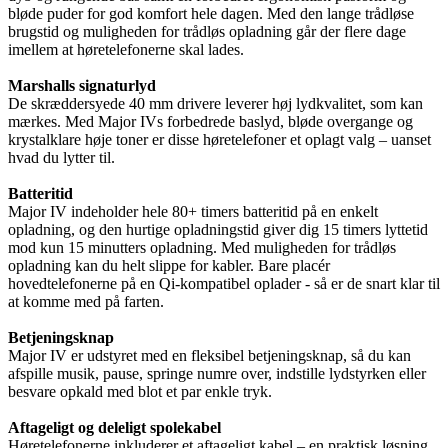
bløde puder for god komfort hele dagen. Med den lange trådløse
brugstid og muligheden for trådløs opladning går der flere dage
imellem at høretelefonerne skal lades.
Marshalls signaturlyd
De skræddersyede 40 mm drivere leverer høj lydkvalitet, som kan
mærkes. Med Major IVs forbedrede baslyd, bløde overgange og
krystalklare høje toner er disse høretelefoner et oplagt valg – uanset
hvad du lytter til.
Batteritid
Major IV indeholder hele 80+ timers batteritid på en enkelt
opladning, og den hurtige opladningstid giver dig 15 timers lyttetid
mod kun 15 minutters opladning. Med muligheden for trådløs
opladning kan du helt slippe for kabler. Bare placér
hovedtelefonerne på en Qi-kompatibel oplader - så er de snart klar til
at komme med på farten.
Betjeningsknap
Major IV er udstyret med en fleksibel betjeningsknap, så du kan
afspille musik, pause, springe numre over, indstille lydstyrken eller
besvare opkald med blot et par enkle tryk.
Aftageligt og deleligt spolekabel
Høretelefonerne inkluderer et aftageligt kabel – en praktisk løsning,