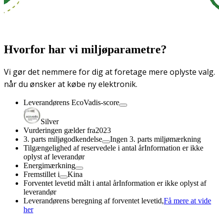
Hvorfor har vi miljøparametre?
Vi gør det nemmere for dig at foretage mere oplyste valg.
når du ønsker at købe ny elektronik.
Leverandørens EcoVadis-score
Silver
Vurderingen gælder fra
2023
3. parts miljøgodkendelse
Ingen 3. parts miljømærkning
Tilgængelighed af reservedele i antal år
Information er ikke
oplyst af leverandør
Energimærkning
Fremstillet i
Kina
Forventet levetid målt i antal år
Information er ikke oplyst af
leverandør
Leverandørens beregning af forventet levetid,
Få mere at vide
her