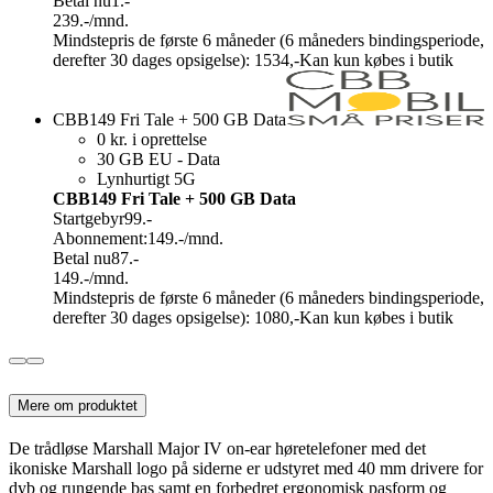
Betal nu
1.-
239.-
/mnd.
Mindstepris de første 6 måneder (6 måneders bindingsperiode,
derefter 30 dages opsigelse): 1534,-
Kan kun købes i butik
CBB149 Fri Tale + 500 GB Data
0 kr. i oprettelse
30 GB EU - Data
Lynhurtigt 5G
CBB149 Fri Tale + 500 GB Data
Startgebyr
99.-
Abonnement:
149.-
/mnd.
Betal nu
87.-
149.-
/mnd.
Mindstepris de første 6 måneder (6 måneders bindingsperiode,
derefter 30 dages opsigelse): 1080,-
Kan kun købes i butik
Mere om produktet
De trådløse Marshall Major IV on-ear høretelefoner med det
ikoniske Marshall logo på siderne er udstyret med 40 mm drivere for
dyb og rungende bas samt en forbedret ergonomisk pasform og