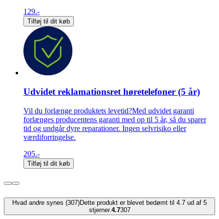
129.-
Tilføj til dit køb
Udvidet reklamationsret høretelefoner (5 år)
Vil du forlænge produktets levetid?Med udvidet garanti
forlænges producentens garanti med op til 5 år, så du sparer
tid og undgår dyre reparationer. Ingen selvrisiko eller
værdiforringelse.
205.-
Tilføj til dit køb
Hvad andre synes (307)
Dette produkt er blevet bedømt til 4.7 ud af 5
stjerner.
4.7
307