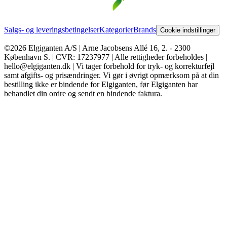
Salgs- og leveringsbetingelser
Kategorier
Brands
Cookie indstillinger
©2026 Elgiganten A/S | Arne Jacobsens Allé 16, 2. - 2300
København S. | CVR: 17237977 | Alle rettigheder forbeholdes |
hello@elgiganten.dk | Vi tager forbehold for tryk- og korrekturfejl
samt afgifts- og prisændringer. Vi gør i øvrigt opmærksom på at din
bestilling ikke er bindende for Elgiganten, før Elgiganten har
behandlet din ordre og sendt en bindende faktura.