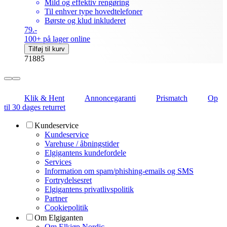
Mild og effektiv rengøring
Til enhver type hovedtelefoner
Børste og klud inkluderet
79.-
100+ på lager online
Tilføj til kurv
71885
Klik & Hent
Annoncegaranti
Prismatch
Op
til 30 dages returret
Kundeservice
Kundeservice
Varehuse / åbningstider
Elgigantens kundefordele
Services
Information om spam/phishing-emails og SMS
Fortrydelsesret
Elgigantens privatlivspolitik
Partner
Cookiepolitik
Om Elgiganten
Om Elkjøp Nordic