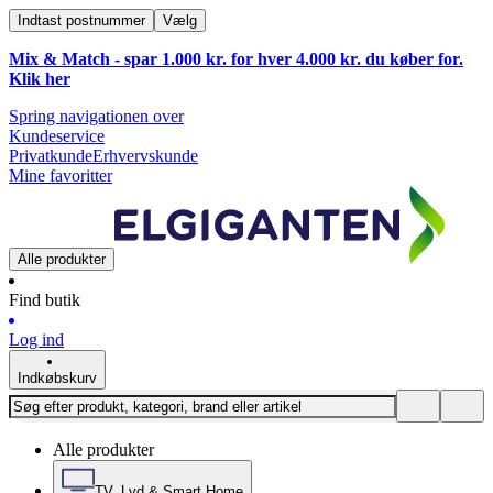
Indtast postnummer
Vælg
Mix & Match - spar 1.000 kr. for hver 4.000 kr. du køber for.
Klik
her
Spring navigationen over
Kundeservice
Privatkunde
Erhvervskunde
Mine favoritter
Alle produkter
Find butik
Log ind
Indkøbskurv
Alle produkter
TV, Lyd & Smart Home