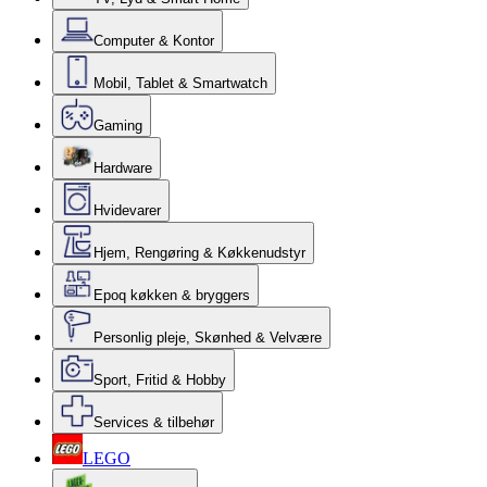
Computer & Kontor
Mobil, Tablet & Smartwatch
Gaming
Hardware
Hvidevarer
Hjem, Rengøring & Køkkenudstyr
Epoq køkken & bryggers
Personlig pleje, Skønhed & Velvære
Sport, Fritid & Hobby
Services & tilbehør
LEGO