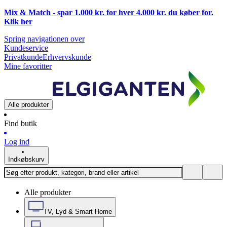
Mix & Match - spar 1.000 kr. for hver 4.000 kr. du køber for.
Klik
her
Spring navigationen over
Kundeservice
Privatkunde
Erhvervskunde
Mine favoritter
Alle produkter
Find butik
Log ind
Indkøbskurv
Alle produkter
TV, Lyd & Smart Home