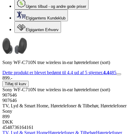
Ugens tilbud - og andre gode priser
Elgigantens Kundeklub
Elgiganten Erhverv
Sony WF-C710N true wireless in-ear høretelefoner (sort)
Dette produkt er blevet bedømt til 4.4 ud af 5 stjerner.
4.4
485
899.-
Tilføj til kurv
Sony WF-C710N true wireless in-ear høretelefoner (sort)
907646
907646
TV, Lyd & Smart Home, Høretelefoner & Tilbehør, Høretelefoner
Sony
899
DKK
4548736164161
TV, Lyd & Smart Home
Høretelefoner & Tilbehør
Høretelefoner