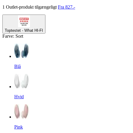
1 Outlet-produkt tilgængeligt
Fra 827.-
Toptestet - What HI-FI
Farve
:
Sort
Blå
Hvid
Pink