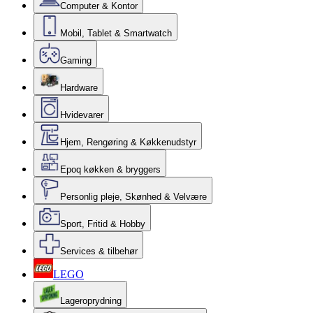
Computer & Kontor
Mobil, Tablet & Smartwatch
Gaming
Hardware
Hvidevarer
Hjem, Rengøring & Køkkenudstyr
Epoq køkken & bryggers
Personlig pleje, Skønhed & Velvære
Sport, Fritid & Hobby
Services & tilbehør
LEGO
Lageroprydning