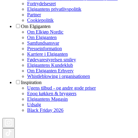
Fortrydelsesret
Elgigantens privatlivspolitik
Partner
Cookiepolitik
Om Elgiganten
Om Elkjøp Nordic
Om Elgiganten
Samfundsansvar
Presseinformation
Karriere i Elgiganten
Fødevarestyrelsen smiley
Elgigantens Kundeklub
Om Elgiganten Erhverv
Whistleblowing i organisationen
Inspiration
Ugens tilbud - og andre gode priser
Epoq køkken & bryggers
Elgigantens Magasin
Udsalg
Black Friday 2026