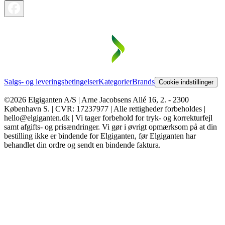
Salgs- og leveringsbetingelser
Kategorier
Brands
Cookie indstillinger
©2026 Elgiganten A/S | Arne Jacobsens Allé 16, 2. - 2300
København S. | CVR: 17237977 | Alle rettigheder forbeholdes |
hello@elgiganten.dk | Vi tager forbehold for tryk- og korrekturfejl
samt afgifts- og prisændringer. Vi gør i øvrigt opmærksom på at din
bestilling ikke er bindende for Elgiganten, før Elgiganten har
behandlet din ordre og sendt en bindende faktura.