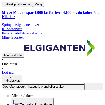
Indtast postnummer
Vælg
Mix & Match - spar 1.000 kr. for hver 4.000 kr. du køber for.
Klik
her
Spring navigationen over
Kundeservice
Privatkunde
Erhvervskunde
Mine favoritter
Alle produkter
Find butik
Log ind
Indkøbskurv
Alle produkter
TV, Lyd & Smart Home