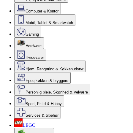
Computer & Kontor
Mobil, Tablet & Smartwatch
Gaming
Hardware
Hvidevarer
Hjem, Rengøring & Køkkenudstyr
Epoq køkken & bryggers
Personlig pleje, Skønhed & Velvære
Sport, Fritid & Hobby
Services & tilbehør
LEGO