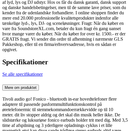
af lyd, lys og DJ udstyr. Hos os får du dansk garanti, dansk support
og danske handelsbetingelser, men til de samme lave priser, som du
kender fra de udenlandske forhandlere. I online shoppen finder du
mere end 20.000 professionelle kvalitetsprodukter indenfor alle
tænkelige lyd-, lys, DJ- og sceneløsninger. Fragt: Når du køber en
vare fra SoundstoreXL.com, betaler du kun fragt én gang uanset
hvor mange varer du køber. Når du køber for over kr. 1500.- er der
GRATIS fragt. Vi sender din ordre til afhentning i nærmeste GLS
Pakkeshop, eller til en firma/erhvervsadresse, hvis en sådan er
opgivet.
Specifikationer
Se alle specifikationer
Mere om produktet
Tivoli audio go! Fonico - bluetooth in-ear hovedtelefoner flere
adaptere til passende pasformmultifunktionskontrol på
øretelefonermic til stemmekommandoerrækkevidde op til 10
meter. dit liv stopper aldrig og det skal din musik heller ikke. De
slidstærke og luksuriøse fonico earbuds holder trit med dig. Med 3,5
time af afspilning og 3 yderligere opladnings cyklus i et lille
magnetisk etui kan disse sande trådløse stereo earbuds altid være