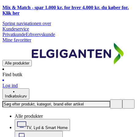
Mix & Match - spar 1.000 kr. for hver 4.000 kr. du køber for.
Klik
her
Spring navigationen over
Kundeservice
Privatkunde
Erhvervskunde
Mine favoritter
Alle produkter
Find butik
Log ind
Indkøbskurv
Alle produkter
TV, Lyd & Smart Home