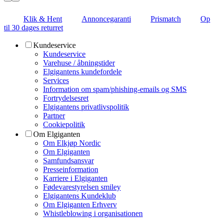
Klik & Hent
Annoncegaranti
Prismatch
Op
til 30 dages returret
Kundeservice
Kundeservice
Varehuse / åbningstider
Elgigantens kundefordele
Services
Information om spam/phishing-emails og SMS
Fortrydelsesret
Elgigantens privatlivspolitik
Partner
Cookiepolitik
Om Elgiganten
Om Elkjøp Nordic
Om Elgiganten
Samfundsansvar
Presseinformation
Karriere i Elgiganten
Fødevarestyrelsen smiley
Elgigantens Kundeklub
Om Elgiganten Erhverv
Whistleblowing i organisationen