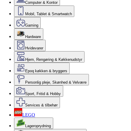
Computer & Kontor
Mobil, Tablet & Smartwatch
Gaming
Hardware
Hvidevarer
Hjem, Rengøring & Køkkenudstyr
Epoq køkken & bryggers
Personlig pleje, Skønhed & Velvære
Sport, Fritid & Hobby
Services & tilbehør
LEGO
Lageroprydning