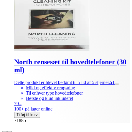
North rensesæt til hovedtelefoner (30
ml)
Dette produkt er blevet bedømt til 5 ud af 5 stjerner.
5
1
Mild og effektiv rengøring
Til enhver type hovedtelefoner
Børste og klud inkluderet
79.-
100+ på lager online
Tilføj til kurv
71885