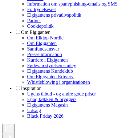
Information om spam/phishing-emails og SMS
Fortrydelsesret
Elgigantens privatlivspolitik
Partner
Cookiepolitik
Om Elgiganten
Om Elkjøp Nordic
Om Elgiganten
Samfundsansvar
Presseinformation
Karriere i Elgiganten
Fødevarestyrelsen smiley
Elgigantens Kundeklub
Om Elgiganten Erhverv
Whistleblowing i organisationen
Inspiration
Ugens tilbud - og andre gode priser
Epoq køkken & bryggers
Elgigantens Magasin
Udsalg
Black Friday 2026