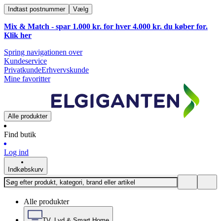
Indtast postnummer
Vælg
Mix & Match - spar 1.000 kr. for hver 4.000 kr. du køber for.
Klik
her
Spring navigationen over
Kundeservice
Privatkunde
Erhvervskunde
Mine favoritter
Alle produkter
Find butik
Log ind
Indkøbskurv
Alle produkter
TV, Lyd & Smart Home