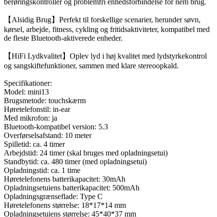
berøringskontroller og problemfri enhedsforbindelse for nem brug.
【Alsidig Brug】Perfekt til forskellige scenarier, herunder søvn,
kørsel, arbejde, fitness, cykling og fritidsaktiviteter, kompatibel med
de fleste Bluetooth-aktiverede enheder.
【HiFi Lydkvalitet】Oplev lyd i høj kvalitet med lydstyrkekontrol
og sangskiftefunktioner, sammen med klare stereoopkald.
Specifikationer:
Model: mini13
Brugsmetode: touchskærm
Høretelefonstil: in-ear
Med mikrofon: ja
Bluetooth-kompatibel version: 5.3
Overførselsafstand: 10 meter
Spilletid: ca. 4 timer
Arbejdstid: 24 timer (skal bruges med opladningsetui)
Standbytid: ca. 480 timer (med opladningsetui)
Opladningstid: ca. 1 time
Høretelefonens batterikapacitet: 30mAh
Opladningsetuiens batterikapacitet: 500mAh
Opladningsgrænseflade: Type C
Høretelefonens størrelse: 18*17*14 mm
Opladningsetuiens størrelse: 45*40*37 mm