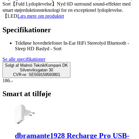
Sort【Fuld Lydoplevelse】Nyd 6D surround sound-effekter med
smart støjreduktionsteknologi for en exceptionel lydoplevelse.
【LED
Læs mere om produktet
Specifikationer
Trådløse hovedtelefoner In-Ear HiFi Stereolyd Bluetooth -
Sleep HD Baslyd - Sort
Se alle specifikationer
Solgt af
Malmö TeknikKompani DK
Silverviksgatan 30
CVR-nr: SE559159593801
186.-
Smart at tilføje
dbramante1928 Recharge Pro USB-