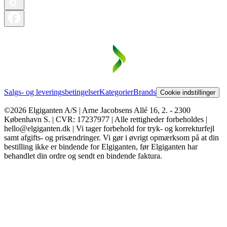
Salgs- og leveringsbetingelser
Kategorier
Brands
Cookie indstillinger
©2026 Elgiganten A/S | Arne Jacobsens Allé 16, 2. - 2300
København S. | CVR: 17237977 | Alle rettigheder forbeholdes |
hello@elgiganten.dk | Vi tager forbehold for tryk- og korrekturfejl
samt afgifts- og prisændringer. Vi gør i øvrigt opmærksom på at din
bestilling ikke er bindende for Elgiganten, før Elgiganten har
behandlet din ordre og sendt en bindende faktura.