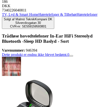
186
DKK
7340226040811
TV, Lyd & Smart Home
Høretelefoner & Tilbehør
Høretelefoner
Solgt af
Malmö TeknikKompani DK
Silverviksgatan 30
CVR-nr: SE559159593801
Trådløse hovedtelefoner In-Ear HiFi Stereolyd
Bluetooth -Sleep HD Baslyd - Sort
Varenummer:
946394
Dette produkt er endnu ikke blevet bedømt.
0