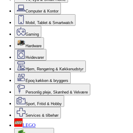
Computer & Kontor
Mobil, Tablet & Smartwatch
Gaming
Hardware
Hvidevarer
Hjem, Rengøring & Køkkenudstyr
Epoq køkken & bryggers
Personlig pleje, Skønhed & Velvære
Sport, Fritid & Hobby
Services & tilbehør
LEGO