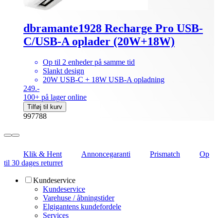
dbramante1928 Recharge Pro USB-
C/USB-A oplader (20W+18W)
Op til 2 enheder på samme tid
Slankt design
20W USB-C + 18W USB-A opladning
249.-
100+ på lager online
Tilføj til kurv
997788
Klik & Hent
Annoncegaranti
Prismatch
Op
til 30 dages returret
Kundeservice
Kundeservice
Varehuse / åbningstider
Elgigantens kundefordele
Services