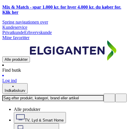
Mix & Match - spar 1.000 kr. for hver 4.000 kr. du køber for.
Klik
her
Spring navigationen over
Kundeservice
Privatkunde
Erhvervskunde
Mine favoritter
Alle produkter
Find butik
Log ind
Indkøbskurv
Alle produkter
TV, Lyd & Smart Home