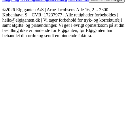
©2026 Elgiganten A/S | Arne Jacobsens Allé 16, 2. - 2300
København S. | CVR: 17237977 | Alle rettigheder forbeholdes |
hello@elgiganten.dk | Vi tager forbehold for tryk- og korrekturfejl
samt afgifts- og prisændringer. Vi gør i øvrigt opmærksom på at din
bestilling ikke er bindende for Elgiganten, før Elgiganten har
behandlet din ordre og sendt en bindende faktura.