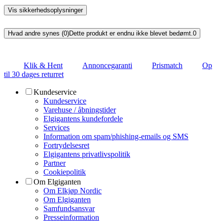
Vis sikkerhedsoplysninger
Hvad andre synes (0)
Dette produkt er endnu ikke blevet bedømt.
0
Klik & Hent
Annoncegaranti
Prismatch
Op
til 30 dages returret
Kundeservice
Kundeservice
Varehuse / åbningstider
Elgigantens kundefordele
Services
Information om spam/phishing-emails og SMS
Fortrydelsesret
Elgigantens privatlivspolitik
Partner
Cookiepolitik
Om Elgiganten
Om Elkjøp Nordic
Om Elgiganten
Samfundsansvar
Presseinformation