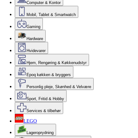
Computer & Kontor
Mobil, Tablet & Smartwatch
Gaming
Hardware
Hvidevarer
Hjem, Rengøring & Køkkenudstyr
Epoq køkken & bryggers
Personlig pleje, Skønhed & Velvære
Sport, Fritid & Hobby
Services & tilbehør
LEGO
Lageroprydning