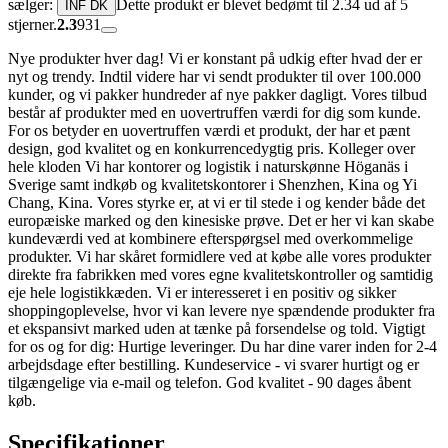
sælger:
Dette produkt er blevet bedømt til 2.34 ud af 5
INF DK
stjerner.
2.3
931
Nye produkter hver dag! Vi er konstant på udkig efter hvad der er
nyt og trendy. Indtil videre har vi sendt produkter til over 100.000
kunder, og vi pakker hundreder af nye pakker dagligt. Vores tilbud
består af produkter med en uovertruffen værdi for dig som kunde.
For os betyder en uovertruffen værdi et produkt, der har et pænt
design, god kvalitet og en konkurrencedygtig pris. Kolleger over
hele kloden Vi har kontorer og logistik i naturskønne Höganäs i
Sverige samt indkøb og kvalitetskontorer i Shenzhen, Kina og Yi
Chang, Kina. Vores styrke er, at vi er til stede i og kender både det
europæiske marked og den kinesiske prøve. Det er her vi kan skabe
kundeværdi ved at kombinere efterspørgsel med overkommelige
produkter. Vi har skåret formidlere ved at købe alle vores produkter
direkte fra fabrikken med vores egne kvalitetskontroller og samtidig
eje hele logistikkæden. Vi er interesseret i en positiv og sikker
shoppingoplevelse, hvor vi kan levere nye spændende produkter fra
et ekspansivt marked uden at tænke på forsendelse og told. Vigtigt
for os og for dig: Hurtige leveringer. Du har dine varer inden for 2-4
arbejdsdage efter bestilling. Kundeservice - vi svarer hurtigt og er
tilgængelige via e-mail og telefon. God kvalitet - 90 dages åbent
køb.
Specifikationer