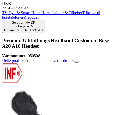
DKK
7314280944514
TV, Lyd & Smart Home
Høretelefoner & Tilbehør
Tilbehør til
høretelefoner
Ørepuder
Solgt af
INF DK
Lokegatan 5
CVR-nr: SE556705934901
Premium Udskiftnings Headband Cushion til Bose
A20 A10 Headset
Varenummer:
950508
Dette produkt er endnu ikke blevet bedømt.
0