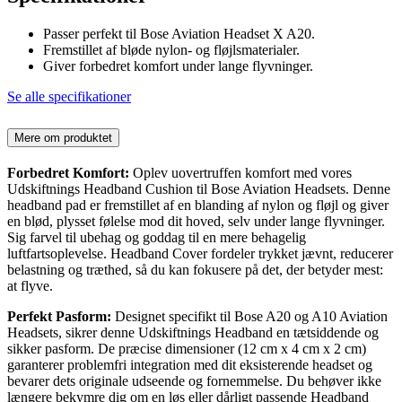
Passer perfekt til Bose Aviation Headset X A20.
Fremstillet af bløde nylon- og fløjlsmaterialer.
Giver forbedret komfort under lange flyvninger.
Se alle specifikationer
Mere om produktet
Forbedret Komfort:
Oplev uovertruffen komfort med vores
Udskiftnings Headband Cushion til Bose Aviation Headsets. Denne
headband pad er fremstillet af en blanding af nylon og fløjl og giver
en blød, plysset følelse mod dit hoved, selv under lange flyvninger.
Sig farvel til ubehag og goddag til en mere behagelig
luftfartsoplevelse. Headband Cover fordeler trykket jævnt, reducerer
belastning og træthed, så du kan fokusere på det, der betyder mest:
at flyve.
Perfekt Pasform:
Designet specifikt til Bose A20 og A10 Aviation
Headsets, sikrer denne Udskiftnings Headband en tætsiddende og
sikker pasform. De præcise dimensioner (12 cm x 4 cm x 2 cm)
garanterer problemfri integration med dit eksisterende headset og
bevarer dets originale udseende og fornemmelse. Du behøver ikke
længere bekymre dig om en løs eller dårligt passende Headband