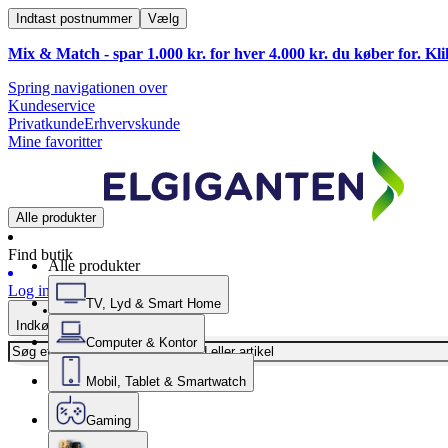
Indtast postnummer
Vælg
Mix & Match - spar 1.000 kr. for hver 4.000 kr. du køber for. Kl
Spring navigationen over
Kundeservice
Privatkunde
Erhvervskunde
Mine favoritter
Alle produkter
Find butik
Alle produkter
Log ind
TV, Lyd & Smart Home
Indkøbskurv
Computer & Kontor
Mobil, Tablet & Smartwatch
Gaming