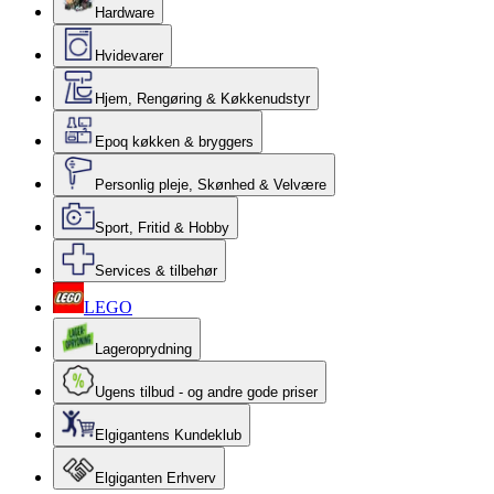
Hardware
Hvidevarer
Hjem, Rengøring & Køkkenudstyr
Epoq køkken & bryggers
Personlig pleje, Skønhed & Velvære
Sport, Fritid & Hobby
Services & tilbehør
LEGO
Lageroprydning
Ugens tilbud - og andre gode priser
Elgigantens Kundeklub
Elgiganten Erhverv