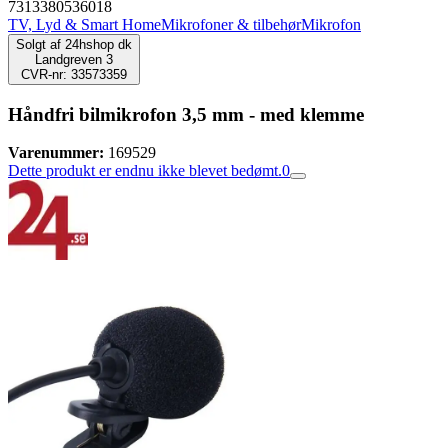
7313380536018
TV, Lyd & Smart Home
Mikrofoner & tilbehør
Mikrofon
Solgt af
24hshop dk
Landgreven 3
CVR-nr: 33573359
Håndfri bilmikrofon 3,5 mm - med klemme
Varenummer:
169529
Dette produkt er endnu ikke blevet bedømt.
0