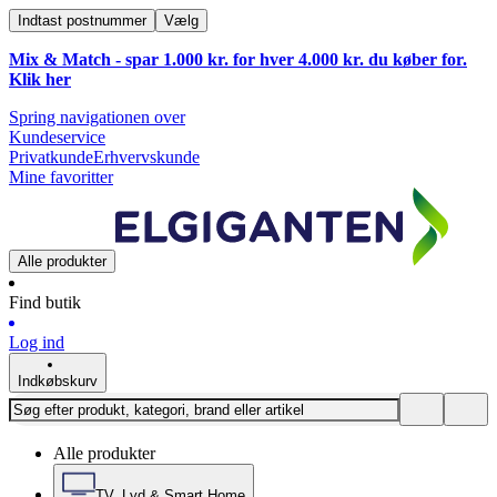
Indtast postnummer
Vælg
Mix & Match - spar 1.000 kr. for hver 4.000 kr. du køber for.
Klik
her
Spring navigationen over
Kundeservice
Privatkunde
Erhvervskunde
Mine favoritter
Alle produkter
Find butik
Log ind
Indkøbskurv
Alle produkter
TV, Lyd & Smart Home