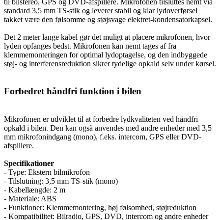
til bilstereo, GPS og DVD-afspillere. Mikrofonen tilsluttes nemt via
standard 3,5 mm TS-stik og leverer stabil og klar lydoverførsel
takket være den følsomme og støjsvage elektret-kondensatorkapsel.
Det 2 meter lange kabel gør det muligt at placere mikrofonen, hvor
lyden opfanges bedst. Mikrofonen kan nemt tages af fra
klemmemonteringen for optimal lydoptagelse, og den indbyggede
støj- og interferensreduktion sikrer tydelige opkald selv under kørsel.
Forbedret håndfri funktion i bilen
Mikrofonen er udviklet til at forbedre lydkvaliteten ved håndfri
opkald i bilen. Den kan også anvendes med andre enheder med 3,5
mm mikrofonindgang (mono), f.eks. intercom, GPS eller DVD-
afspillere.
Specifikationer
- Type: Ekstern bilmikrofon
- Tilslutning: 3,5 mm TS-stik (mono)
- Kabellængde: 2 m
- Materiale: ABS
- Funktioner: Klemmemontering, høj følsomhed, støjreduktion
- Kompatibilitet: Bilradio, GPS, DVD, intercom og andre enheder