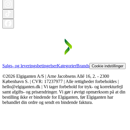
Salgs- og leveringsbetingelser
Kategorier
Brands
Cookie indstillinger
©2026 Elgiganten A/S | Arne Jacobsens Allé 16, 2. - 2300
København S. | CVR: 17237977 | Alle rettigheder forbeholdes |
hello@elgiganten.dk | Vi tager forbehold for tryk- og korrekturfejl
samt afgifts- og prisændringer. Vi gør i øvrigt opmærksom på at din
bestilling ikke er bindende for Elgiganten, før Elgiganten har
behandlet din ordre og sendt en bindende faktura.