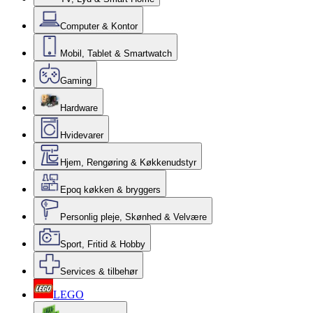
Computer & Kontor
Mobil, Tablet & Smartwatch
Gaming
Hardware
Hvidevarer
Hjem, Rengøring & Køkkenudstyr
Epoq køkken & bryggers
Personlig pleje, Skønhed & Velvære
Sport, Fritid & Hobby
Services & tilbehør
LEGO