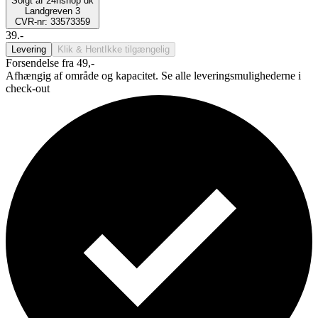
Solgt af
24hshop dk
Landgreven 3
CVR-nr: 33573359
39.-
Levering
Klik & Hent
Ikke tilgængelig
Forsendelse fra 49,-
Afhængig af område og kapacitet. Se alle leveringsmulighederne i
check-out