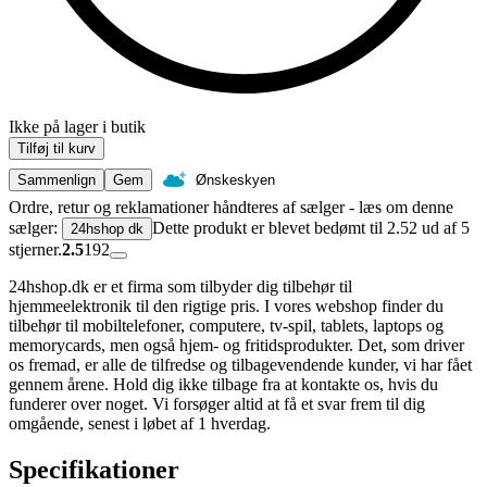
Ikke på lager i butik
Tilføj til kurv
Sammenlign
Gem
Ønskeskyen
Ordre, retur og reklamationer håndteres af sælger - læs om denne
sælger:
Dette produkt er blevet bedømt til 2.52 ud af 5
24hshop dk
stjerner.
2.5
192
24hshop.dk er et firma som tilbyder dig tilbehør til
hjemmeelektronik til den rigtige pris. I vores webshop finder du
tilbehør til mobiltelefoner, computere, tv-spil, tablets, laptops og
memorycards, men også hjem- og fritidsprodukter. Det, som driver
os fremad, er alle de tilfredse og tilbagevendende kunder, vi har fået
gennem årene. Hold dig ikke tilbage fra at kontakte os, hvis du
funderer over noget. Vi forsøger altid at få et svar frem til dig
omgående, senest i løbet af 1 hverdag.
Specifikationer