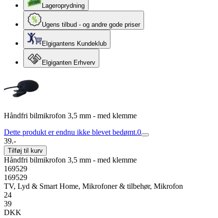
Lageroprydning
Ugens tilbud - og andre gode priser
Elgigantens Kundeklub
Elgiganten Erhverv
Håndfri bilmikrofon 3,5 mm - med klemme
Dette produkt er endnu ikke blevet bedømt.
0
39.-
Tilføj til kurv
Håndfri bilmikrofon 3,5 mm - med klemme
169529
169529
TV, Lyd & Smart Home, Mikrofoner & tilbehør, Mikrofon
24
39
DKK