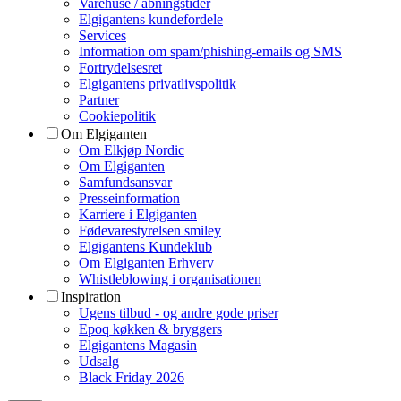
Varehuse / åbningstider
Elgigantens kundefordele
Services
Information om spam/phishing-emails og SMS
Fortrydelsesret
Elgigantens privatlivspolitik
Partner
Cookiepolitik
Om Elgiganten
Om Elkjøp Nordic
Om Elgiganten
Samfundsansvar
Presseinformation
Karriere i Elgiganten
Fødevarestyrelsen smiley
Elgigantens Kundeklub
Om Elgiganten Erhverv
Whistleblowing i organisationen
Inspiration
Ugens tilbud - og andre gode priser
Epoq køkken & bryggers
Elgigantens Magasin
Udsalg
Black Friday 2026