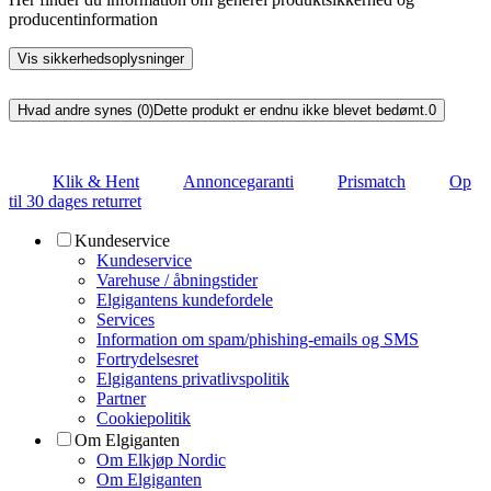
producentinformation
Vis sikkerhedsoplysninger
Hvad andre synes (0)
Dette produkt er endnu ikke blevet bedømt.
0
Klik & Hent
Annoncegaranti
Prismatch
Op
til 30 dages returret
Kundeservice
Kundeservice
Varehuse / åbningstider
Elgigantens kundefordele
Services
Information om spam/phishing-emails og SMS
Fortrydelsesret
Elgigantens privatlivspolitik
Partner
Cookiepolitik
Om Elgiganten
Om Elkjøp Nordic
Om Elgiganten