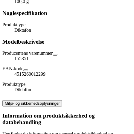
100,0 g
Nøglespecifikation
Produkttype
Diktafon
Modelbeskrivelse
Producentens varenummer
155351
EAN-kode
4515260012299
Produkttype
Diktafon
Miljø- og sikkerhedsoplysninger
Information om produktsikkerhed og
databehandling
Her finder du information om generel produktsikkerhed og