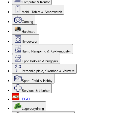
Computer & Kontor
Mobil, Tablet & Smartwatch
Gaming
Hardware
Hvidevarer
Hjem, Rengøring & Køkkenudstyr
Epoq køkken & bryggers
Personlig pleje, Skønhed & Velvære
Sport, Fritid & Hobby
Services & tilbehør
LEGO
Lageroprydning