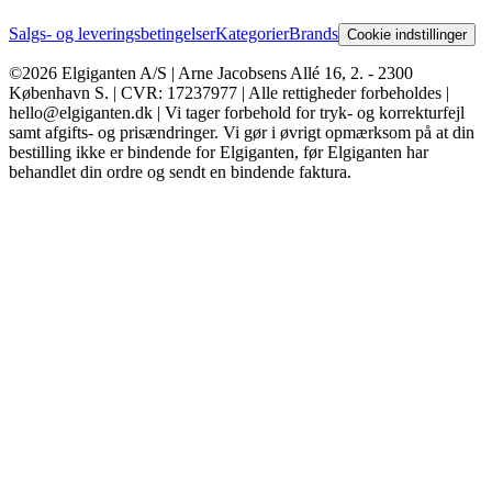
Salgs- og leveringsbetingelser
Kategorier
Brands
Cookie indstillinger
©2026 Elgiganten A/S | Arne Jacobsens Allé 16, 2. - 2300
København S. | CVR: 17237977 | Alle rettigheder forbeholdes |
hello@elgiganten.dk | Vi tager forbehold for tryk- og korrekturfejl
samt afgifts- og prisændringer. Vi gør i øvrigt opmærksom på at din
bestilling ikke er bindende for Elgiganten, før Elgiganten har
behandlet din ordre og sendt en bindende faktura.