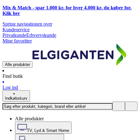
Mix & Match - spar 1.000 kr. for hver 4.000 kr. du køber for.
Klik
her
Spring navigationen over
Kundeservice
Privatkunde
Erhvervskunde
Mine favoritter
Alle produkter
Find butik
Log ind
Indkøbskurv
Alle produkter
TV, Lyd & Smart Home