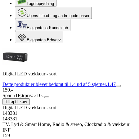
Lageroprydning
Ugens tilbud - og andre gode priser
Elgigantens Kundeklub
Elgiganten Erhverv
Digital LED vækkeur - sort
Dette produkt er blevet bedømt til 1.4 ud af 5 stjerner.
1.4
7
159.-
Spar 51
Førpris: 210.-
Tilføj til kurv
Digital LED vækkeur - sort
148381
148381
TV, Lyd & Smart Home, Radio & stereo, Clockradio & vækkeur
INF
159