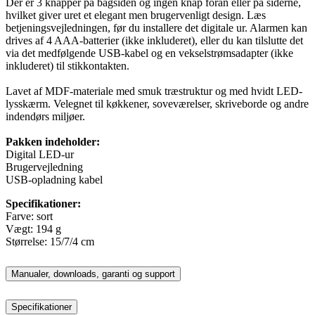
Der er 3 knapper på bagsiden og ingen knap foran eller på siderne,
hvilket giver uret et elegant men brugervenligt design. Læs
betjeningsvejledningen, før du installere det digitale ur. Alarmen kan
drives af 4 AAA-batterier (ikke inkluderet), eller du kan tilslutte det
via det medfølgende USB-kabel og en vekselstrømsadapter (ikke
inkluderet) til stikkontakten.
Lavet af MDF-materiale med smuk træstruktur og med hvidt LED-
lysskærm. Velegnet til køkkener, soveværelser, skriveborde og andre
indendørs miljøer.
Pakken indeholder:
Digital LED-ur
Brugervejledning
USB-opladning kabel
Specifikationer:
Farve: sort
Vægt: 194 g
Størrelse: 15/7/4 cm
Manualer, downloads, garanti og support
Specifikationer