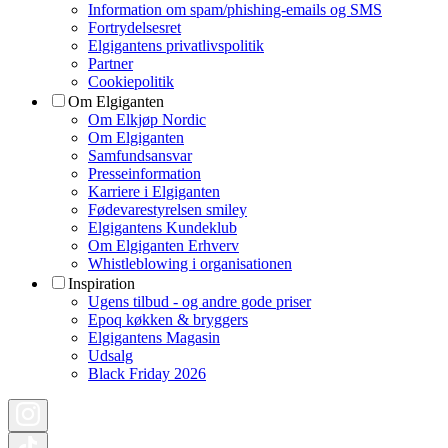
Information om spam/phishing-emails og SMS
Fortrydelsesret
Elgigantens privatlivspolitik
Partner
Cookiepolitik
Om Elgiganten
Om Elkjøp Nordic
Om Elgiganten
Samfundsansvar
Presseinformation
Karriere i Elgiganten
Fødevarestyrelsen smiley
Elgigantens Kundeklub
Om Elgiganten Erhverv
Whistleblowing i organisationen
Inspiration
Ugens tilbud - og andre gode priser
Epoq køkken & bryggers
Elgigantens Magasin
Udsalg
Black Friday 2026