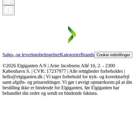
Salgs- og leveringsbetingelser
Kategorier
Brands
Cookie indstillinger
©2026 Elgiganten A/S | Arne Jacobsens Allé 16, 2. - 2300
København S. | CVR: 17237977 | Alle rettigheder forbeholdes |
hello@elgiganten.dk | Vi tager forbehold for tryk- og korrekturfejl
samt afgifts- og prisændringer. Vi gør i øvrigt opmærksom på at din
bestilling ikke er bindende for Elgiganten, før Elgiganten har
behandlet din ordre og sendt en bindende faktura.