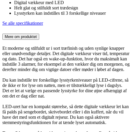
Digital vækkeur med LED
Helt glat og stilfuldt sort trædesign
Lysstyrken kan indstilles til 3 forskellige niveauer
Se alle specifikationer
Mere om produktet
Et moderne og stilfuldt ur i sort træfinish og uden synlige knapper
eller unødvendige detaljer. Det digitale vækkeur viser tid, temperatur
og dato. Det har også en wake-up-funktion, hvor du maksimalt kan
indstille 3 alarmer, for eksempel at den vækker dig om morgenen, og
derefter minder dig om vigtige datoer eller møder i løbet af dagen.
Du kan indstille tre forskellige lysstyrkeniveauer på LED-cifrene, så
de ikke er for lyse om natten, men er tilstrækkeligt lyse i dagslys.
Det er let at vælge en passende lysstyrke for dine øjne afhængigt af
om det er dag eller nat.
LED-uret har en kompakt størrelse, så dette digitale vækkeur let kan
få palds på sengebordet, skrivebordet eller i din kuffert, når du vil
have det med som et digitalt rejseur. Du kan også aktivere
stemmestyringsfunktionen for at tænde lyset automatisk.