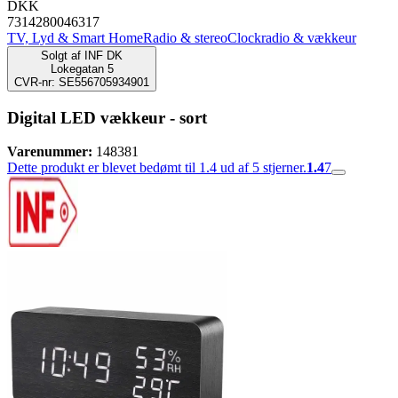
DKK
7314280046317
TV, Lyd & Smart Home
Radio & stereo
Clockradio & vækkeur
Solgt af
INF DK
Lokegatan 5
CVR-nr: SE556705934901
Digital LED vækkeur - sort
Varenummer:
148381
Dette produkt er blevet bedømt til 1.4 ud af 5 stjerner.
1.4
7