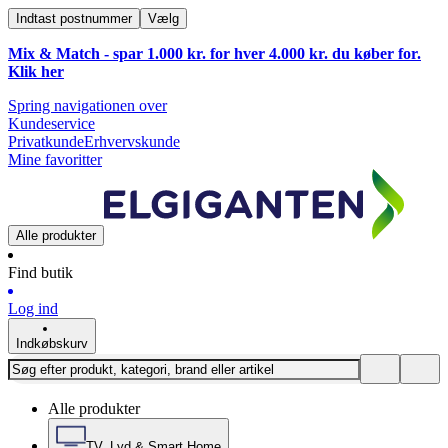
Indtast postnummer
Vælg
Mix & Match - spar 1.000 kr. for hver 4.000 kr. du køber for.
Klik
her
Spring navigationen over
Kundeservice
Privatkunde
Erhvervskunde
Mine favoritter
Alle produkter
Find butik
Log ind
Indkøbskurv
Alle produkter
TV, Lyd & Smart Home