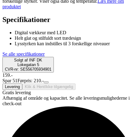
forskellige styrker. Viser også dato og temperatur.
Læs mere om
produktet
Specifikationer
Digital vækkeur med LED
Helt glat og stilfuldt sort trædesign
Lysstyrken kan indstilles til 3 forskellige niveauer
Se alle specifikationer
Solgt af
INF DK
Lokegatan 5
CVR-nr: SE556705934901
159.-
Spar 51
Førpris: 210.-
Levering
Klik & Hent
Ikke tilgængelig
Gratis levering
Afhængig af område og kapacitet. Se alle leveringsmulighederne i
check-out