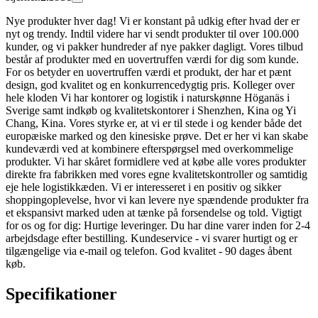
Nye produkter hver dag! Vi er konstant på udkig efter hvad der er
nyt og trendy. Indtil videre har vi sendt produkter til over 100.000
kunder, og vi pakker hundreder af nye pakker dagligt. Vores tilbud
består af produkter med en uovertruffen værdi for dig som kunde.
For os betyder en uovertruffen værdi et produkt, der har et pænt
design, god kvalitet og en konkurrencedygtig pris. Kolleger over
hele kloden Vi har kontorer og logistik i naturskønne Höganäs i
Sverige samt indkøb og kvalitetskontorer i Shenzhen, Kina og Yi
Chang, Kina. Vores styrke er, at vi er til stede i og kender både det
europæiske marked og den kinesiske prøve. Det er her vi kan skabe
kundeværdi ved at kombinere efterspørgsel med overkommelige
produkter. Vi har skåret formidlere ved at købe alle vores produkter
direkte fra fabrikken med vores egne kvalitetskontroller og samtidig
eje hele logistikkæden. Vi er interesseret i en positiv og sikker
shoppingoplevelse, hvor vi kan levere nye spændende produkter fra
et ekspansivt marked uden at tænke på forsendelse og told. Vigtigt
for os og for dig: Hurtige leveringer. Du har dine varer inden for 2-4
arbejdsdage efter bestilling. Kundeservice - vi svarer hurtigt og er
tilgængelige via e-mail og telefon. God kvalitet - 90 dages åbent
køb.
Specifikationer