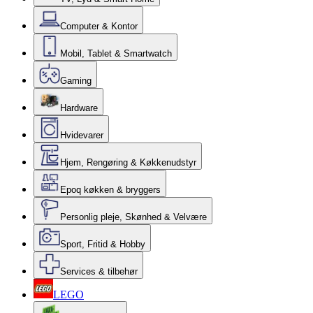
Computer & Kontor
Mobil, Tablet & Smartwatch
Gaming
Hardware
Hvidevarer
Hjem, Rengøring & Køkkenudstyr
Epoq køkken & bryggers
Personlig pleje, Skønhed & Velvære
Sport, Fritid & Hobby
Services & tilbehør
LEGO