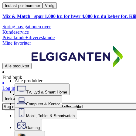
Indtast postnummer
Vælg
Mix & Match - spar 1.000 kr. for hver 4.000 kr. du køber for. Kl
Spring navigationen over
Kundeservice
Privatkunde
Erhvervskunde
Mine favoritter
Alle produkter
Find butik
Alle produkter
Log ind
TV, Lyd & Smart Home
Indkøbskurv
Computer & Kontor
Mobil, Tablet & Smartwatch
Gaming