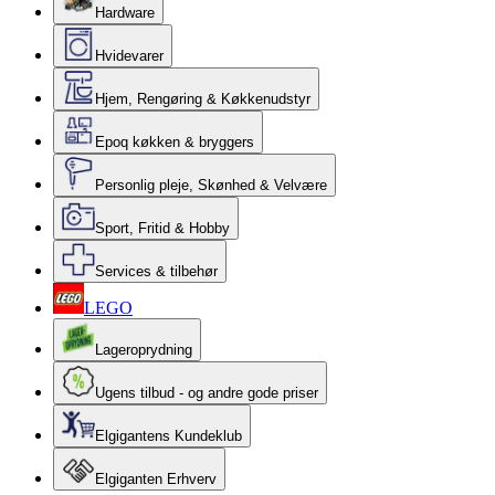
Hardware
Hvidevarer
Hjem, Rengøring & Køkkenudstyr
Epoq køkken & bryggers
Personlig pleje, Skønhed & Velvære
Sport, Fritid & Hobby
Services & tilbehør
LEGO
Lageroprydning
Ugens tilbud - og andre gode priser
Elgigantens Kundeklub
Elgiganten Erhverv