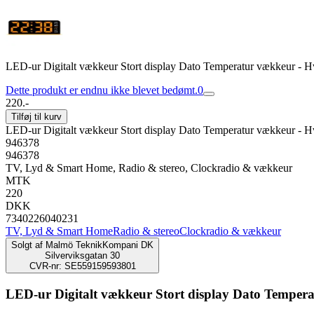
LED-ur Digitalt vækkeur Stort display Dato Temperatur vækkeur - Hv
Dette produkt er endnu ikke blevet bedømt.
0
220.-
Tilføj til kurv
LED-ur Digitalt vækkeur Stort display Dato Temperatur vækkeur - Hv
946378
946378
TV, Lyd & Smart Home, Radio & stereo, Clockradio & vækkeur
MTK
220
DKK
7340226040231
TV, Lyd & Smart Home
Radio & stereo
Clockradio & vækkeur
Solgt af
Malmö TeknikKompani DK
Silverviksgatan 30
CVR-nr: SE559159593801
LED-ur Digitalt vækkeur Stort display Dato Tempera