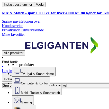
Indtast postnummer
Vælg
Mix & Match - spar 1.000 kr. for hver 4.000 kr. du køber for. Kl
Spring navigationen over
Kundeservice
Privatkunde
Erhvervskunde
Mine favoritter
Alle produkter
Find butik
Alle produkter
Log ind
TV, Lyd & Smart Home
Indkøbskurv
Computer & Kontor
Mobil, Tablet & Smartwatch
Gaming