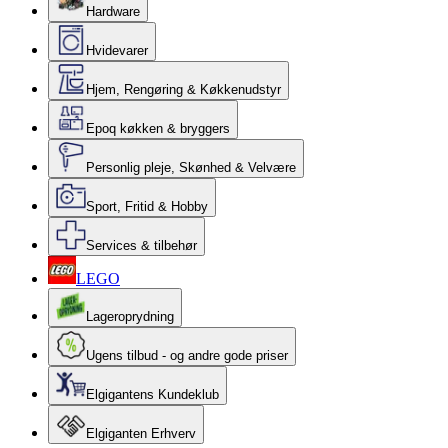
Hardware
Hvidevarer
Hjem, Rengøring & Køkkenudstyr
Epoq køkken & bryggers
Personlig pleje, Skønhed & Velvære
Sport, Fritid & Hobby
Services & tilbehør
LEGO
Lageroprydning
Ugens tilbud - og andre gode priser
Elgigantens Kundeklub
Elgiganten Erhverv