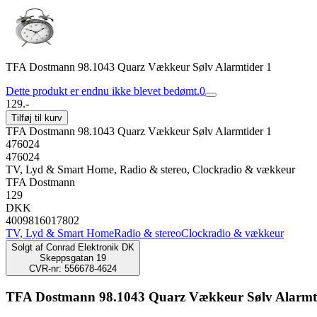
TFA Dostmann 98.1043 Quarz Vækkeur Sølv Alarmtider 1
Dette produkt er endnu ikke blevet bedømt.
0
129.-
Tilføj til kurv
TFA Dostmann 98.1043 Quarz Vækkeur Sølv Alarmtider 1
476024
476024
TV, Lyd & Smart Home, Radio & stereo, Clockradio & vækkeur
TFA Dostmann
129
DKK
4009816017802
TV, Lyd & Smart Home
Radio & stereo
Clockradio & vækkeur
Solgt af
Conrad Elektronik DK
Skeppsgatan 19
CVR-nr: 556678-4624
TFA Dostmann 98.1043 Quarz Vækkeur Sølv Alarmt