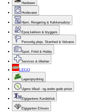
Hardware
Hvidevarer
Hjem, Rengøring & Køkkenudstyr
Epoq køkken & bryggers
Personlig pleje, Skønhed & Velvære
Sport, Fritid & Hobby
Services & tilbehør
LEGO
Lageroprydning
Ugens tilbud - og andre gode priser
Elgigantens Kundeklub
Elgiganten Erhverv