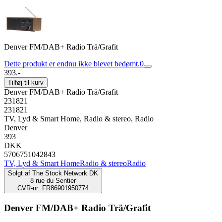
Denver FM/DAB+ Radio Trä/Grafit
Dette produkt er endnu ikke blevet bedømt.
0
393.-
Tilføj til kurv
Denver FM/DAB+ Radio Trä/Grafit
231821
231821
TV, Lyd & Smart Home, Radio & stereo, Radio
Denver
393
DKK
5706751042843
TV, Lyd & Smart Home
Radio & stereo
Radio
Solgt af
The Stock Network DK
8 rue du Sentier
CVR-nr: FR86901950774
Denver FM/DAB+ Radio Trä/Grafit