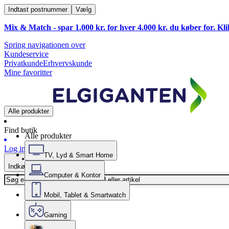
Indtast postnummer
Vælg
Mix & Match - spar 1.000 kr. for hver 4.000 kr. du køber for. Kl
Spring navigationen over
Kundeservice
Privatkunde
Erhvervskunde
Mine favoritter
Alle produkter
Find butik
Alle produkter
Log ind
TV, Lyd & Smart Home
Indkøbskurv
Computer & Kontor
Mobil, Tablet & Smartwatch
Gaming