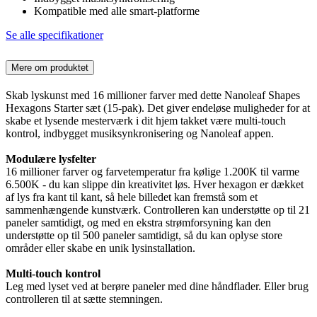
Kompatible med alle smart-platforme
Se alle specifikationer
Mere om produktet
Skab lyskunst med 16 millioner farver med dette Nanoleaf Shapes
Hexagons Starter sæt (15-pak). Det giver endeløse muligheder for at
skabe et lysende mesterværk i dit hjem takket være multi-touch
kontrol, indbygget musiksynkronisering og Nanoleaf appen.
Modulære lysfelter
16 millioner farver og farvetemperatur fra kølige 1.200K til varme
6.500K - du kan slippe din kreativitet løs. Hver hexagon er dækket
af lys fra kant til kant, så hele billedet kan fremstå som et
sammenhængende kunstværk. Controlleren kan understøtte op til 21
paneler samtidigt, og med en ekstra strømforsyning kan den
understøtte op til 500 paneler samtidigt, så du kan oplyse store
områder eller skabe en unik lysinstallation.
Multi-touch kontrol
Leg med lyset ved at berøre paneler med dine håndflader. Eller brug
controlleren til at sætte stemningen.