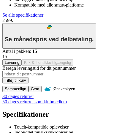
Kompatible med alle smart-platforme
Se alle specifikationer
2599.-
Se månedspris ved delbetaling.
Antal i pakken
:
15
15
Levering
Klik & Hent
Ikke tilgængelig
Beregn leveringstid for dit postnummer
Tilføj til kurv
Sammenlign
Gem
Ønskeskyen
30 dages returret
50 dages returret som klubmedlem
Specifikationer
Touch-kompatible oplevelser
Indbygget musiksynkronisering