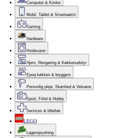
Computer & Kontor
Mobil, Tablet & Smartwatch
Gaming
Hardware
Hvidevarer
Hjem, Rengøring & Køkkenudstyr
Epoq køkken & bryggers
Personlig pleje, Skønhed & Velvære
Sport, Fritid & Hobby
Services & tilbehør
LEGO
Lageroprydning