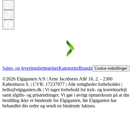
Salgs- og leveringsbetingelser
Kategorier
Brands
Cookie indstillinger
©2026 Elgiganten A/S | Arne Jacobsens Allé 16, 2. - 2300
København S. | CVR: 17237977 | Alle rettigheder forbeholdes |
hello@elgiganten.dk | Vi tager forbehold for tryk- og korrekturfejl
samt afgifts- og prisændringer. Vi gør i øvrigt opmærksom på at din
bestilling ikke er bindende for Elgiganten, før Elgiganten har
behandlet din ordre og sendt en bindende faktura.