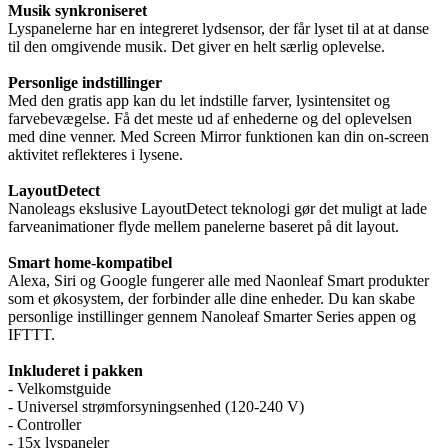
Musik synkroniseret
Lyspanelerne har en integreret lydsensor, der får lyset til at at danse
til den omgivende musik. Det giver en helt særlig oplevelse.
Personlige indstillinger
Med den gratis app kan du let indstille farver, lysintensitet og
farvebevægelse. Få det meste ud af enhederne og del oplevelsen
med dine venner. Med Screen Mirror funktionen kan din on-screen
aktivitet reflekteres i lysene.
LayoutDetect
Nanoleags ekslusive LayoutDetect teknologi gør det muligt at lade
farveanimationer flyde mellem panelerne baseret på dit layout.
Smart home-kompatibel
Alexa, Siri og Google fungerer alle med Naonleaf Smart produkter
som et økosystem, der forbinder alle dine enheder. Du kan skabe
personlige instillinger gennem Nanoleaf Smarter Series appen og
IFTTT.
Inkluderet i pakken
- Velkomstguide
- Universel strømforsyningsenhed (120-240 V)
- Controller
- 15x lyspaneler