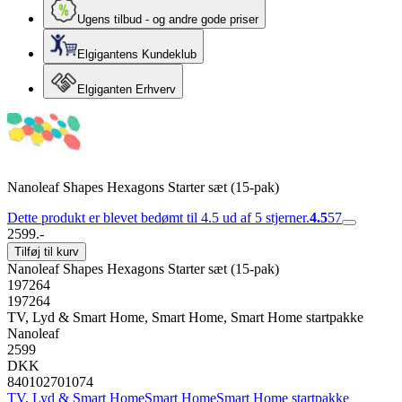
Ugens tilbud - og andre gode priser
Elgigantens Kundeklub
Elgiganten Erhverv
Nanoleaf Shapes Hexagons Starter sæt (15-pak)
Dette produkt er blevet bedømt til 4.5 ud af 5 stjerner.
4.5
57
2599.-
Tilføj til kurv
Nanoleaf Shapes Hexagons Starter sæt (15-pak)
197264
197264
TV, Lyd & Smart Home, Smart Home, Smart Home startpakke
Nanoleaf
2599
DKK
840102701074
TV, Lyd & Smart Home
Smart Home
Smart Home startpakke