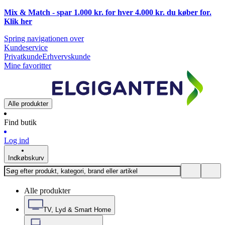
Mix & Match - spar 1.000 kr. for hver 4.000 kr. du køber for.
Klik
her
Spring navigationen over
Kundeservice
Privatkunde
Erhvervskunde
Mine favoritter
Alle produkter
Find butik
Log ind
Indkøbskurv
Alle produkter
TV, Lyd & Smart Home