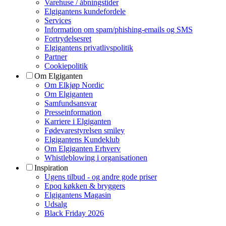
Varehuse / åbningstider
Elgigantens kundefordele
Services
Information om spam/phishing-emails og SMS
Fortrydelsesret
Elgigantens privatlivspolitik
Partner
Cookiepolitik
Om Elgiganten
Om Elkjøp Nordic
Om Elgiganten
Samfundsansvar
Presseinformation
Karriere i Elgiganten
Fødevarestyrelsen smiley
Elgigantens Kundeklub
Om Elgiganten Erhverv
Whistleblowing i organisationen
Inspiration
Ugens tilbud - og andre gode priser
Epoq køkken & bryggers
Elgigantens Magasin
Udsalg
Black Friday 2026