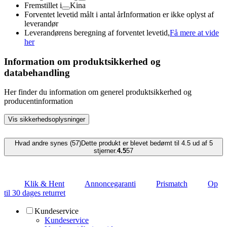
Fremstillet i
Kina
Forventet levetid målt i antal år
Information er ikke oplyst af
leverandør
Leverandørens beregning af forventet levetid,
Få mere at vide
her
Information om produktsikkerhed og
databehandling
Her finder du information om generel produktsikkerhed og
producentinformation
Vis sikkerhedsoplysninger
Hvad andre synes (57)
Dette produkt er blevet bedømt til 4.5 ud af 5
stjerner.
4.5
57
Klik & Hent
Annoncegaranti
Prismatch
Op
til 30 dages returret
Kundeservice
Kundeservice