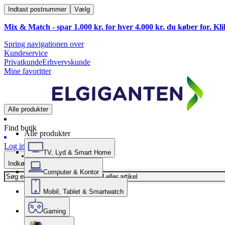
Indtast postnummer
Vælg
Mix & Match - spar 1.000 kr. for hver 4.000 kr. du køber for. Kl
Spring navigationen over
Kundeservice
Privatkunde
Erhvervskunde
Mine favoritter
Alle produkter
Find butik
Alle produkter
Log ind
TV, Lyd & Smart Home
Indkøbskurv
Computer & Kontor
Mobil, Tablet & Smartwatch
Gaming