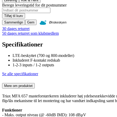
Levering
Klik & Hent
Beregn leveringstid for dit postnummer
Tilføj til kurv
Sammenlign
Gem
Ønskeskyen
30 dages returret
50 dages returret som klubmedlem
Specifikationer
LTE-beskyttet (700 og 800-modeller)
Inkluderet F-kontakt redskab
1-2-3 inputs / 1-2 outputs
Se alle specifikationer
Mere om produktet
Triax MFA 657 masteforstærkeren inkluderer høj ydelsesrækkevidde m
flip/lås mekanisme til let montering og har vandtæt indkapsling samt 
Funktioner
- Maks. output niveau (@ -60dB IMD): 108 dBµV