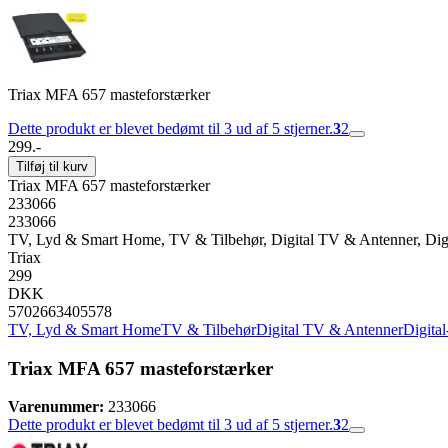
Triax MFA 657 masteforstærker
Dette produkt er blevet bedømt til 3 ud af 5 stjerner.
3
2
299.-
Tilføj til kurv
Triax MFA 657 masteforstærker
233066
233066
TV, Lyd & Smart Home, TV & Tilbehør, Digital TV & Antenner, Dig
Triax
299
DKK
5702663405578
TV, Lyd & Smart Home
TV & Tilbehør
Digital TV & Antenner
Digita
Triax MFA 657 masteforstærker
Varenummer:
233066
Dette produkt er blevet bedømt til 3 ud af 5 stjerner.
3
2