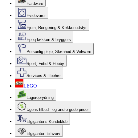
Hardware
Hvidevarer
Hjem, Rengøring & Køkkenudstyr
Epoq køkken & bryggers
Personlig pleje, Skønhed & Velvære
Sport, Fritid & Hobby
Services & tilbehør
LEGO
Lageroprydning
Ugens tilbud - og andre gode priser
Elgigantens Kundeklub
Elgiganten Erhverv