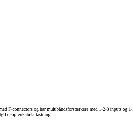
ed F-connectors og har multibåndsforstærkere med 1-2-3 inputs og 1-2
blød neoprenkabelaflastning.