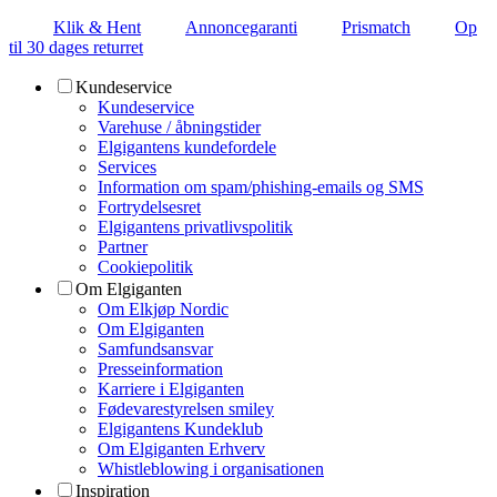
Klik & Hent
Annoncegaranti
Prismatch
Op
til 30 dages returret
Kundeservice
Kundeservice
Varehuse / åbningstider
Elgigantens kundefordele
Services
Information om spam/phishing-emails og SMS
Fortrydelsesret
Elgigantens privatlivspolitik
Partner
Cookiepolitik
Om Elgiganten
Om Elkjøp Nordic
Om Elgiganten
Samfundsansvar
Presseinformation
Karriere i Elgiganten
Fødevarestyrelsen smiley
Elgigantens Kundeklub
Om Elgiganten Erhverv
Whistleblowing i organisationen
Inspiration