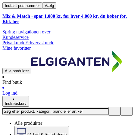
Indtast postnummer
Vælg
Mix & Match - spar 1.000 kr. for hver 4.000 kr. du køber for.
Klik
her
Spring navigationen over
Kundeservice
Privatkunde
Erhvervskunde
Mine favoritter
Alle produkter
Find butik
Log ind
Indkøbskurv
Alle produkter
TV, Lyd & Smart Home