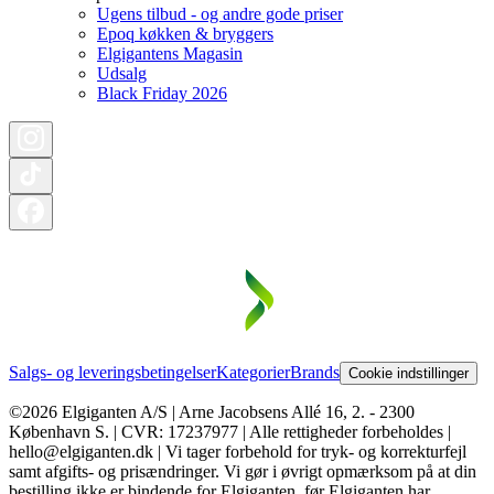
Ugens tilbud - og andre gode priser
Epoq køkken & bryggers
Elgigantens Magasin
Udsalg
Black Friday 2026
Salgs- og leveringsbetingelser
Kategorier
Brands
Cookie indstillinger
©2026 Elgiganten A/S | Arne Jacobsens Allé 16, 2. - 2300
København S. | CVR: 17237977 | Alle rettigheder forbeholdes |
hello@elgiganten.dk | Vi tager forbehold for tryk- og korrekturfejl
samt afgifts- og prisændringer. Vi gør i øvrigt opmærksom på at din
bestilling ikke er bindende for Elgiganten, før Elgiganten har