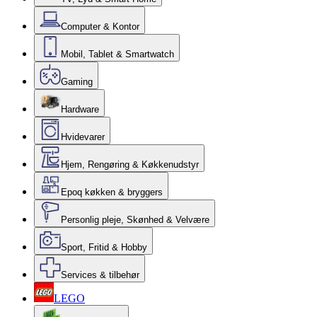
Computer & Kontor
Mobil, Tablet & Smartwatch
Gaming
Hardware
Hvidevarer
Hjem, Rengøring & Køkkenudstyr
Epoq køkken & bryggers
Personlig pleje, Skønhed & Velvære
Sport, Fritid & Hobby
Services & tilbehør
LEGO