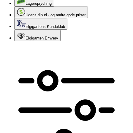
Lageroprydning
Ugens tilbud - og andre gode priser
Elgigantens Kundeklub
Elgiganten Erhverv