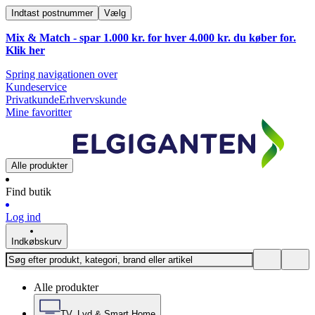
Indtast postnummer
Vælg
Mix & Match - spar 1.000 kr. for hver 4.000 kr. du køber for.
Klik
her
Spring navigationen over
Kundeservice
Privatkunde
Erhvervskunde
Mine favoritter
Alle produkter
Find butik
Log ind
Indkøbskurv
Alle produkter
TV, Lyd & Smart Home