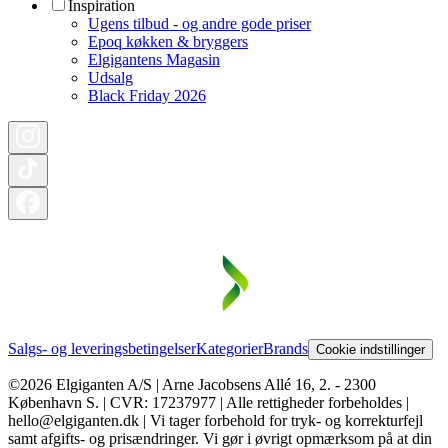
Inspiration
Ugens tilbud - og andre gode priser
Epoq køkken & bryggers
Elgigantens Magasin
Udsalg
Black Friday 2026
Salgs- og leveringsbetingelser
Kategorier
Brands
Cookie indstillinger
©2026 Elgiganten A/S | Arne Jacobsens Allé 16, 2. - 2300
København S. | CVR: 17237977 | Alle rettigheder forbeholdes |
hello@elgiganten.dk | Vi tager forbehold for tryk- og korrekturfejl
samt afgifts- og prisændringer. Vi gør i øvrigt opmærksom på at din