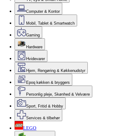
Computer & Kontor
Mobil, Tablet & Smartwatch
Gaming
Hardware
Hvidevarer
Hjem, Rengøring & Køkkenudstyr
Epoq køkken & bryggers
Personlig pleje, Skønhed & Velvære
Sport, Fritid & Hobby
Services & tilbehør
LEGO