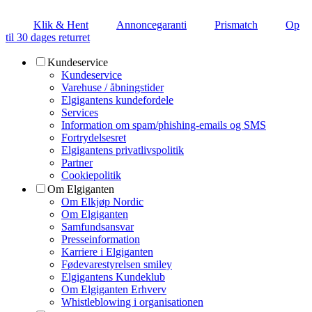
Klik & Hent
Annoncegaranti
Prismatch
Op
til 30 dages returret
Kundeservice
Kundeservice
Varehuse / åbningstider
Elgigantens kundefordele
Services
Information om spam/phishing-emails og SMS
Fortrydelsesret
Elgigantens privatlivspolitik
Partner
Cookiepolitik
Om Elgiganten
Om Elkjøp Nordic
Om Elgiganten
Samfundsansvar
Presseinformation
Karriere i Elgiganten
Fødevarestyrelsen smiley
Elgigantens Kundeklub
Om Elgiganten Erhverv
Whistleblowing i organisationen