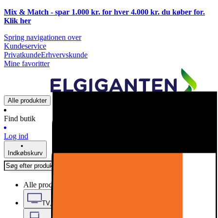
Mix & Match - spar 1.000 kr. for hver 4.000 kr. du køber for.
Klik
her
Spring navigationen over
Kundeservice
Privatkunde
Erhvervskunde
Mine favoritter
Alle produkter
Find butik
Log ind
Indkøbskurv
Alle produkter
TV, Lyd & Smart Home