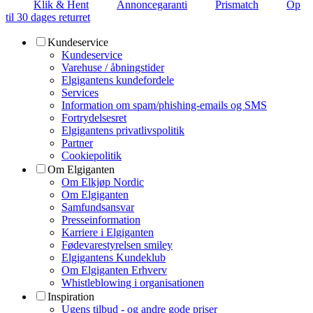
Klik & Hent
Annoncegaranti
Prismatch
Op
til 30 dages returret
Kundeservice
Kundeservice
Varehuse / åbningstider
Elgigantens kundefordele
Services
Information om spam/phishing-emails og SMS
Fortrydelsesret
Elgigantens privatlivspolitik
Partner
Cookiepolitik
Om Elgiganten
Om Elkjøp Nordic
Om Elgiganten
Samfundsansvar
Presseinformation
Karriere i Elgiganten
Fødevarestyrelsen smiley
Elgigantens Kundeklub
Om Elgiganten Erhverv
Whistleblowing i organisationen
Inspiration
Ugens tilbud - og andre gode priser