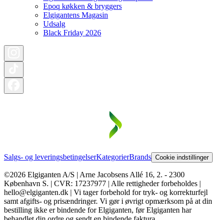
Epoq køkken & bryggers
Elgigantens Magasin
Udsalg
Black Friday 2026
Salgs- og leveringsbetingelser
Kategorier
Brands
Cookie indstillinger
©2026 Elgiganten A/S | Arne Jacobsens Allé 16, 2. - 2300
København S. | CVR: 17237977 | Alle rettigheder forbeholdes |
hello@elgiganten.dk | Vi tager forbehold for tryk- og korrekturfejl
samt afgifts- og prisændringer. Vi gør i øvrigt opmærksom på at din
bestilling ikke er bindende for Elgiganten, før Elgiganten har
behandlet din ordre og sendt en bindende faktura.