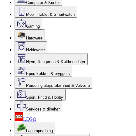
Computer & Kontor
Mobil, Tablet & Smartwatch
Gaming
Hardware
Hvidevarer
Hjem, Rengøring & Køkkenudstyr
Epoq køkken & bryggers
Personlig pleje, Skønhed & Velvære
Sport, Fritid & Hobby
Services & tilbehør
LEGO
Lageroprydning