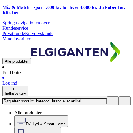
Mix & Match - spar 1.000 kr. for hver 4.000 kr. du køber for.
Klik
her
Spring navigationen over
Kundeservice
Privatkunde
Erhvervskunde
Mine favoritter
Alle produkter
Find butik
Log ind
Indkøbskurv
Alle produkter
TV, Lyd & Smart Home