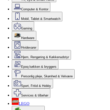
Computer & Kontor
Mobil, Tablet & Smartwatch
Gaming
Hardware
Hvidevarer
Hjem, Rengøring & Køkkenudstyr
Epoq køkken & bryggers
Personlig pleje, Skønhed & Velvære
Sport, Fritid & Hobby
Services & tilbehør
LEGO