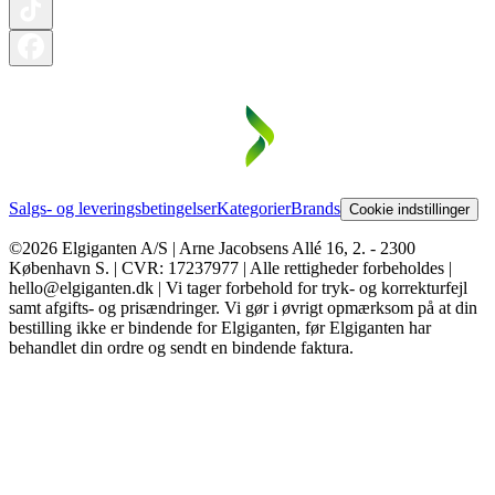
Salgs- og leveringsbetingelser
Kategorier
Brands
Cookie indstillinger
©2026 Elgiganten A/S | Arne Jacobsens Allé 16, 2. - 2300
København S. | CVR: 17237977 | Alle rettigheder forbeholdes |
hello@elgiganten.dk | Vi tager forbehold for tryk- og korrekturfejl
samt afgifts- og prisændringer. Vi gør i øvrigt opmærksom på at din
bestilling ikke er bindende for Elgiganten, før Elgiganten har
behandlet din ordre og sendt en bindende faktura.