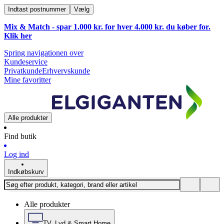
Indtast postnummer
Vælg
Mix & Match - spar 1.000 kr. for hver 4.000 kr. du køber for.
Klik
her
Spring navigationen over
Kundeservice
Privatkunde
Erhvervskunde
Mine favoritter
Alle produkter
Find butik
Log ind
Indkøbskurv
Alle produkter
TV, Lyd & Smart Home