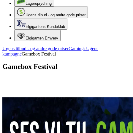
Lageroprydning
Ugens tilbud - og andre gode priser
Elgigantens Kundeklub
Elgiganten Erhverv
Ugens tilbud - og andre gode priser
Gaming: Ugens
kampagne
Gamebox Festival
Gamebox Festival
Gamebox Festival 25-27 April 2025 er slut for i
år