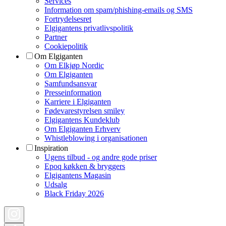
Services
Information om spam/phishing-emails og SMS
Fortrydelsesret
Elgigantens privatlivspolitik
Partner
Cookiepolitik
Om Elgiganten
Om Elkjøp Nordic
Om Elgiganten
Samfundsansvar
Presseinformation
Karriere i Elgiganten
Fødevarestyrelsen smiley
Elgigantens Kundeklub
Om Elgiganten Erhverv
Whistleblowing i organisationen
Inspiration
Ugens tilbud - og andre gode priser
Epoq køkken & bryggers
Elgigantens Magasin
Udsalg
Black Friday 2026