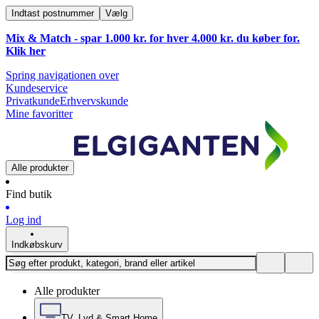
Indtast postnummer
Vælg
Mix & Match - spar 1.000 kr. for hver 4.000 kr. du køber for.
Klik
her
Spring navigationen over
Kundeservice
Privatkunde
Erhvervskunde
Mine favoritter
Alle produkter
Find butik
Log ind
Indkøbskurv
Alle produkter
TV, Lyd & Smart Home