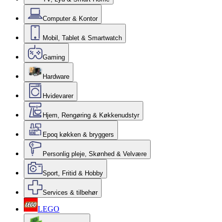
Computer & Kontor
Mobil, Tablet & Smartwatch
Gaming
Hardware
Hvidevarer
Hjem, Rengøring & Køkkenudstyr
Epoq køkken & bryggers
Personlig pleje, Skønhed & Velvære
Sport, Fritid & Hobby
Services & tilbehør
LEGO