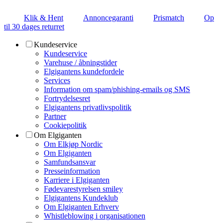
Klik & Hent
Annoncegaranti
Prismatch
Op
til 30 dages returret
Kundeservice
Kundeservice
Varehuse / åbningstider
Elgigantens kundefordele
Services
Information om spam/phishing-emails og SMS
Fortrydelsesret
Elgigantens privatlivspolitik
Partner
Cookiepolitik
Om Elgiganten
Om Elkjøp Nordic
Om Elgiganten
Samfundsansvar
Presseinformation
Karriere i Elgiganten
Fødevarestyrelsen smiley
Elgigantens Kundeklub
Om Elgiganten Erhverv
Whistleblowing i organisationen