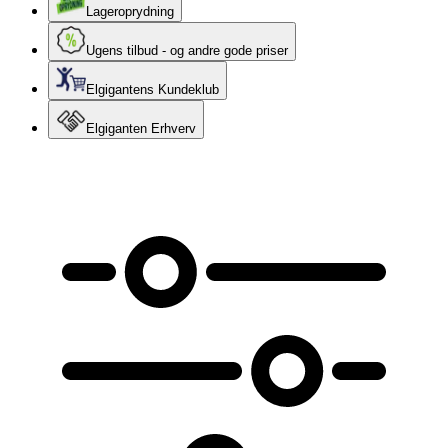
Lageroprydning
Ugens tilbud - og andre gode priser
Elgigantens Kundeklub
Elgiganten Erhverv