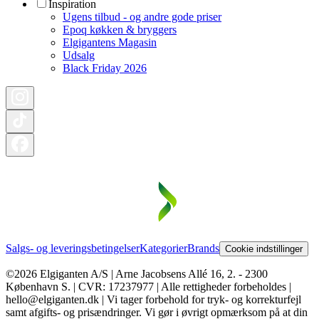
Inspiration
Ugens tilbud - og andre gode priser
Epoq køkken & bryggers
Elgigantens Magasin
Udsalg
Black Friday 2026
Salgs- og leveringsbetingelser
Kategorier
Brands
Cookie indstillinger
©2026 Elgiganten A/S | Arne Jacobsens Allé 16, 2. - 2300
København S. | CVR: 17237977 | Alle rettigheder forbeholdes |
hello@elgiganten.dk | Vi tager forbehold for tryk- og korrekturfejl
samt afgifts- og prisændringer. Vi gør i øvrigt opmærksom på at din