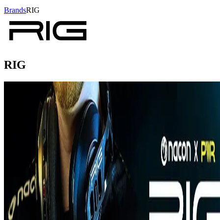
Brands
RIG
RIG