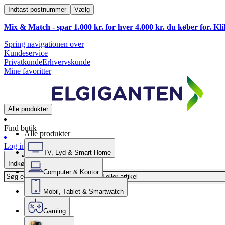
Indtast postnummer
Vælg
Mix & Match - spar 1.000 kr. for hver 4.000 kr. du køber for. Kl
Spring navigationen over
Kundeservice
Privatkunde
Erhvervskunde
Mine favoritter
Alle produkter
Find butik
Alle produkter
Log ind
TV, Lyd & Smart Home
Indkøbskurv
Computer & Kontor
Mobil, Tablet & Smartwatch
Gaming