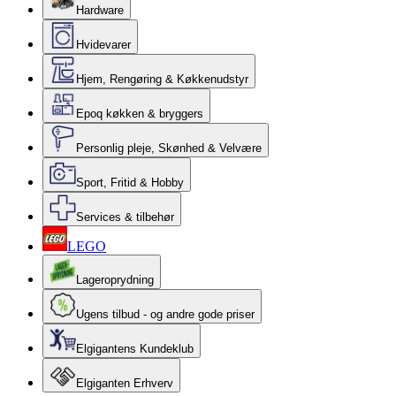
Hardware
Hvidevarer
Hjem, Rengøring & Køkkenudstyr
Epoq køkken & bryggers
Personlig pleje, Skønhed & Velvære
Sport, Fritid & Hobby
Services & tilbehør
LEGO
Lageroprydning
Ugens tilbud - og andre gode priser
Elgigantens Kundeklub
Elgiganten Erhverv