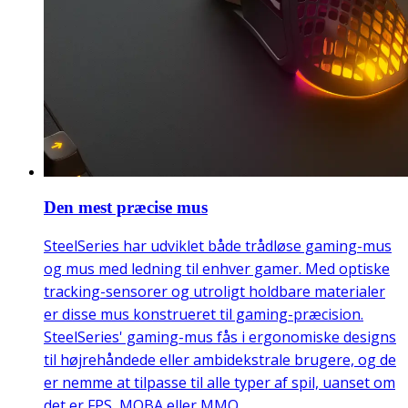
Den mest præcise mus
SteelSeries har udviklet både trådløse gaming-mus
og mus med ledning til enhver gamer. Med optiske
tracking-sensorer og utroligt holdbare materialer
er disse mus konstrueret til gaming-præcision.
SteelSeries' gaming-mus fås i ergonomiske designs
til højrehåndede eller ambidekstrale brugere, og de
er nemme at tilpasse til alle typer af spil, uanset om
det er FPS, MOBA eller MMO.