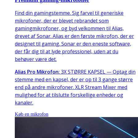
Find din gamingstemme. Sig farvel til generiske
mikrofoner, der er blevet rebrandet som
gamingmikrofoner, og byd velkommen til Alias,
drevet af Sonar. Alias er den første mikrofon, der er
designet til gaming. Sonar er den eneste software,
der får dig til at lyde professionel, uden at du
behøver være det.
Alias Pro Mikrofon:
3X STØRRE KAPSEL — Optag din
stemme med en kapsel, der er op til 3 gange større
end på andre mikrofoner. XLR Stream Mixer med
mulighed for at tilslutte forskellige enheder og
kanaler.
Køb en mikrofon