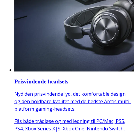
Prisvindende headsets
Nyd den prisvindende lyd, det komfortable design
og den holdbare kvalitet med de bedste Arctis multi-
platform gaming-headsets.
Fås både trådløse og med ledning til PC/Mac, PS5,
PS4, Xbox Series X|S, Xbox One, Nintendo Switch,