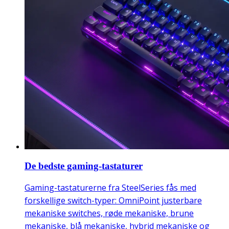
De bedste gaming-tastaturer
Gaming-tastaturerne fra SteelSeries fås med
forskellige switch-typer: OmniPoint justerbare
mekaniske switches, røde mekaniske, brune
mekaniske, blå mekaniske, hybrid mekaniske og