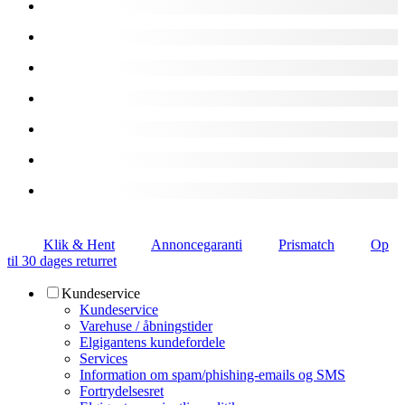
Klik & Hent
Annoncegaranti
Prismatch
Op
til 30 dages returret
Kundeservice
Kundeservice
Varehuse / åbningstider
Elgigantens kundefordele
Services
Information om spam/phishing-emails og SMS
Fortrydelsesret