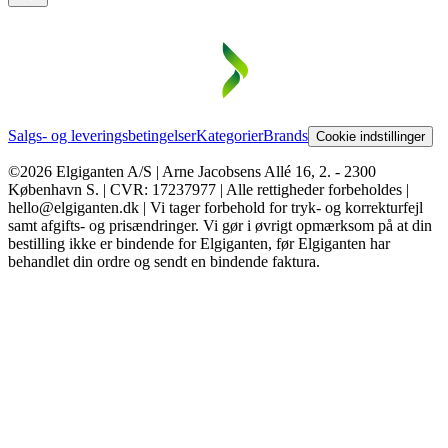
Salgs- og leveringsbetingelser
Kategorier
Brands
Cookie indstillinger
©2026 Elgiganten A/S | Arne Jacobsens Allé 16, 2. - 2300
København S. | CVR: 17237977 | Alle rettigheder forbeholdes |
hello@elgiganten.dk | Vi tager forbehold for tryk- og korrekturfejl
samt afgifts- og prisændringer. Vi gør i øvrigt opmærksom på at din
bestilling ikke er bindende for Elgiganten, før Elgiganten har
behandlet din ordre og sendt en bindende faktura.