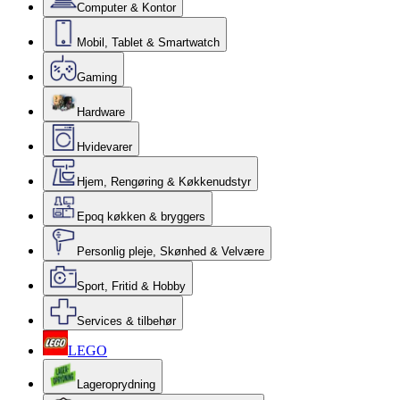
Computer & Kontor
Mobil, Tablet & Smartwatch
Gaming
Hardware
Hvidevarer
Hjem, Rengøring & Køkkenudstyr
Epoq køkken & bryggers
Personlig pleje, Skønhed & Velvære
Sport, Fritid & Hobby
Services & tilbehør
LEGO
Lageroprydning