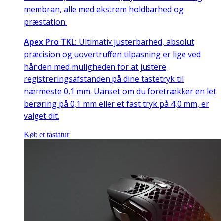
membran, alle med ekstrem holdbarhed og
præstation.
Apex Pro TKL:
Ultimativ justerbarhed, absolut
præcision og uovertruffen tilpasning er lige ved
hånden med muligheden for at justere
registreringsafstanden på dine tastetryk til
nærmeste 0,1 mm. Uanset om du foretrækker en let
berøring på 0,1 mm eller et fast tryk på 4,0 mm, er
valget dit.
Køb et tastatur