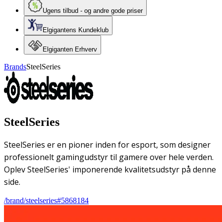
Ugens tilbud - og andre gode priser
Elgigantens Kundeklub
Elgiganten Erhverv
Brands
SteelSeries
SteelSeries
SteelSeries er en pioner inden for esport, som designer
professionelt gamingudstyr til gamere over hele verden.
Oplev SteelSeries' imponerende kvalitetsudstyr på denne
side.
/brand/steelseries#5868184