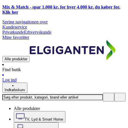
Mix & Match - spar 1.000 kr. for hver 4.000 kr. du køber for.
Klik
her
Spring navigationen over
Kundeservice
Privatkunde
Erhvervskunde
Mine favoritter
Alle produkter
Find butik
Log ind
Indkøbskurv
Alle produkter
TV, Lyd & Smart Home