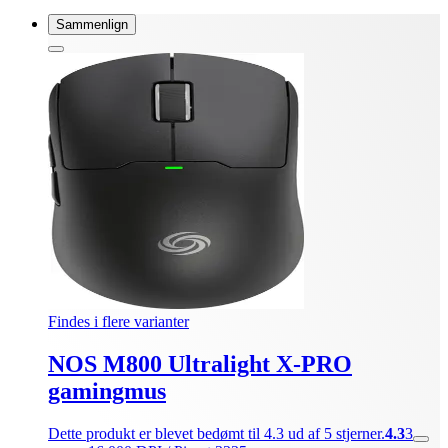
Sammenlign
Findes i flere varianter
NOS M800 Ultralight X-PRO
gamingmus
Dette produkt er blevet bedømt til 4.3 ud af 5 stjerner.
4.3
3