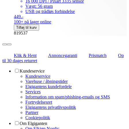
16 000 DPI / Pixart 3335 sensor
Vægt: 56 gram
USB og trådløs forbindelse
449.-
100+ på lager online
Tilføj til kurv
819537
Klik & Hent
Annoncegaranti
Prismatch
Op
til 30 dages returret
Kundeservice
Kundeservice
Varehuse / åbningstider
Elgigantens kundefordele
Services
Information om spam/phishing-emails og SMS
Fortrydelsesret
Elgigantens privatlivspolitik
Partner
Cookiepolitik
Om Elgiganten
Om Elkjøp Nordic