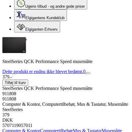
Ugens tilbud - og andre gode priser
Elgigantens Kundeklub
Elgiganten Erhverv
SteelSeries QCK Performance Speed musemåtte
Dette produkt er endnu ikke blevet bedømt.
0
379.-
Tilføj til kurv
SteelSeries QCK Performance Speed musemåtte
911808
911808
Computer & Kontor, Computertilbehør, Mus & Tastatur, Musemåtte
SteelSeries
379
DKK
5707119057011
Computer & Kontor
Computertilbehør
Mus & Tastatur
Musemåtte