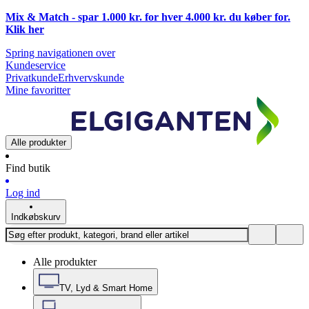
Mix & Match - spar 1.000 kr. for hver 4.000 kr. du køber for.
Klik
her
Spring navigationen over
Kundeservice
Privatkunde
Erhvervskunde
Mine favoritter
Alle produkter
Find butik
Log ind
Indkøbskurv
Alle produkter
TV, Lyd & Smart Home