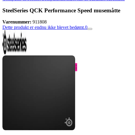
SteelSeries QCK Performance Speed musemåtte
Varenummer:
911808
Dette produkt er endnu ikke blevet bedømt.
0