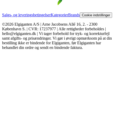
Salgs- og leveringsbetingelser
Kategorier
Brands
Cookie indstillinger
©2026 Elgiganten A/S | Arne Jacobsens Allé 16, 2. - 2300
København S. | CVR: 17237977 | Alle rettigheder forbeholdes |
hello@elgiganten.dk | Vi tager forbehold for tryk- og korrekturfejl
samt afgifts- og prisændringer. Vi gør i øvrigt opmærksom på at din
bestilling ikke er bindende for Elgiganten, før Elgiganten har
behandlet din ordre og sendt en bindende faktura.