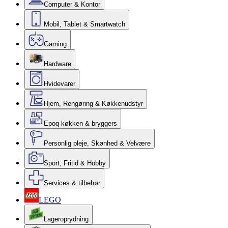
Computer & Kontor
Mobil, Tablet & Smartwatch
Gaming
Hardware
Hvidevarer
Hjem, Rengøring & Køkkenudstyr
Epoq køkken & bryggers
Personlig pleje, Skønhed & Velvære
Sport, Fritid & Hobby
Services & tilbehør
LEGO
Lageroprydning