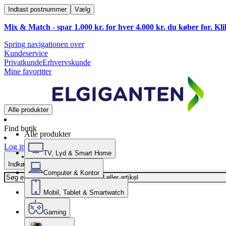
Indtast postnummer
Vælg
Mix & Match - spar 1.000 kr. for hver 4.000 kr. du køber for. Kl
Spring navigationen over
Kundeservice
Privatkunde
Erhvervskunde
Mine favoritter
Alle produkter
Find butik
Alle produkter
Log ind
TV, Lyd & Smart Home
Indkøbskurv
Computer & Kontor
Mobil, Tablet & Smartwatch
Gaming