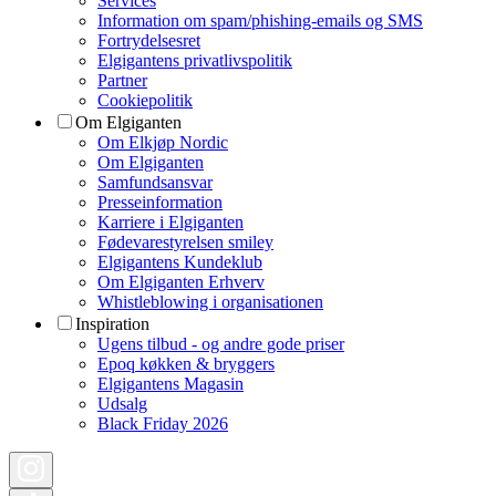
Services
Information om spam/phishing-emails og SMS
Fortrydelsesret
Elgigantens privatlivspolitik
Partner
Cookiepolitik
Om Elgiganten
Om Elkjøp Nordic
Om Elgiganten
Samfundsansvar
Presseinformation
Karriere i Elgiganten
Fødevarestyrelsen smiley
Elgigantens Kundeklub
Om Elgiganten Erhverv
Whistleblowing i organisationen
Inspiration
Ugens tilbud - og andre gode priser
Epoq køkken & bryggers
Elgigantens Magasin
Udsalg
Black Friday 2026