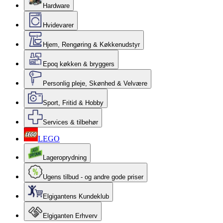
Hardware
Hvidevarer
Hjem, Rengøring & Køkkenudstyr
Epoq køkken & bryggers
Personlig pleje, Skønhed & Velvære
Sport, Fritid & Hobby
Services & tilbehør
LEGO
Lageroprydning
Ugens tilbud - og andre gode priser
Elgigantens Kundeklub
Elgiganten Erhverv