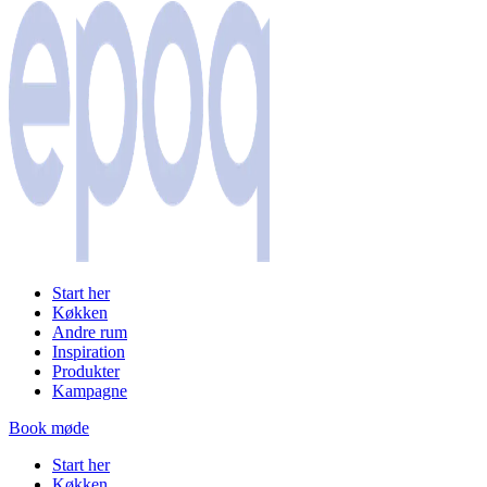
Start her
Køkken
Andre rum
Inspiration
Produkter
Kampagne
Book møde
Start her
Køkken