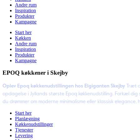
Andre rum
Inspiration
Produkter
Kampagne
Start her
Køkken
Andre rum
Inspiration
Produkter
Kampagne
EPOQ køkkener i Skejby
Oplev Epoq køkkenudstillingen hos Elgiganten Skejby
Træt a
opdagelse i Jyllands største Epoq køkkenudstilling. Forkæl di
du drømmer om moderne minimalisme eller klassisk elegance, har
Start her
Planlægning
Køkkenudstillinger
Tjenester
Levering