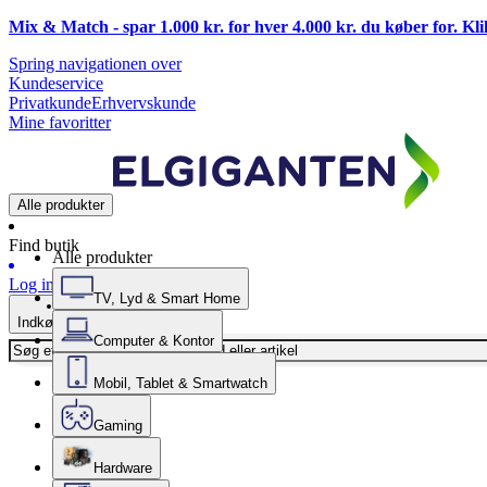
Mix & Match - spar 1.000 kr. for hver 4.000 kr. du køber for. Kl
Spring navigationen over
Kundeservice
Privatkunde
Erhvervskunde
Mine favoritter
Alle produkter
Find butik
Alle produkter
Log ind
TV, Lyd & Smart Home
Indkøbskurv
Computer & Kontor
Mobil, Tablet & Smartwatch
Gaming
Hardware