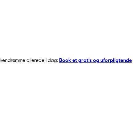
køkkendrømme allerede i dag:
Book et gratis og uforpligtende