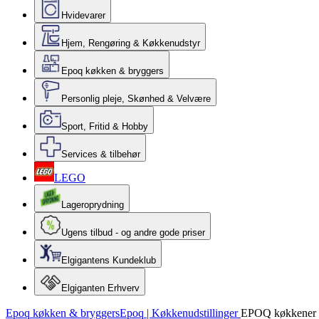
Hvidevarer
Hjem, Rengøring & Køkkenudstyr
Epoq køkken & bryggers
Personlig pleje, Skønhed & Velvære
Sport, Fritid & Hobby
Services & tilbehør
LEGO
Lageroprydning
Ugens tilbud - og andre gode priser
Elgigantens Kundeklub
Elgiganten Erhverv
Epoq køkken & bryggers
Epoq | Køkkenudstillinger
EPOQ køkkener 