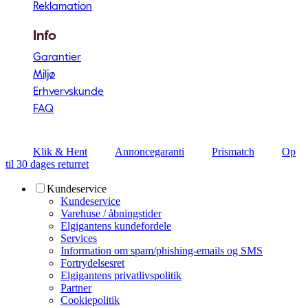
Reklamation
Info
Garantier
Miljø
Erhvervskunde
FAQ
Klik & Hent
Annoncegaranti
Prismatch
Op
til 30 dages returret
Kundeservice
Kundeservice
Varehuse / åbningstider
Elgigantens kundefordele
Services
Information om spam/phishing-emails og SMS
Fortrydelsesret
Elgigantens privatlivspolitik
Partner
Cookiepolitik