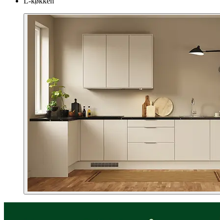
L-køkken