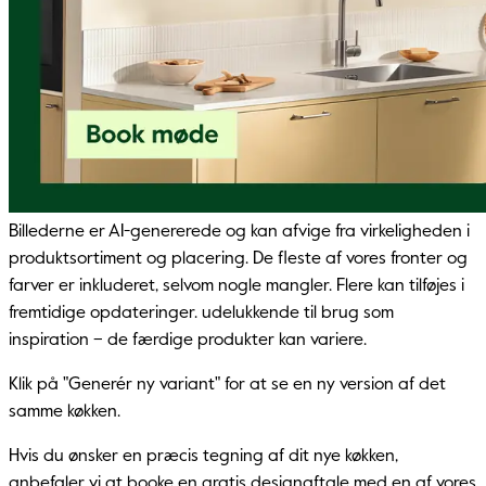
Billederne er AI-genererede og kan afvige fra virkeligheden i
produktsortiment og placering. De fleste af vores fronter og
farver er inkluderet, selvom nogle mangler. Flere kan tilføjes i
fremtidige opdateringer. udelukkende til brug som
inspiration – de færdige produkter kan variere.
Klik på "Generér ny variant" for at se en ny version af det
samme køkken.
Hvis du ønsker en præcis tegning af dit nye køkken,
anbefaler vi at booke en gratis designaftale med en af ​​vores