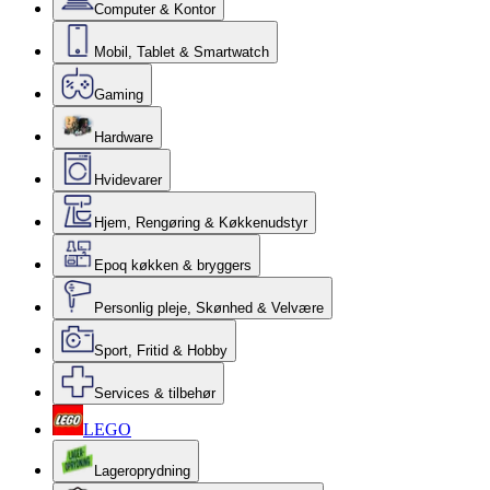
Computer & Kontor
Mobil, Tablet & Smartwatch
Gaming
Hardware
Hvidevarer
Hjem, Rengøring & Køkkenudstyr
Epoq køkken & bryggers
Personlig pleje, Skønhed & Velvære
Sport, Fritid & Hobby
Services & tilbehør
LEGO
Lageroprydning