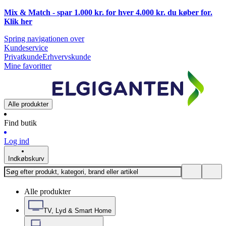
Mix & Match - spar 1.000 kr. for hver 4.000 kr. du køber for.
Klik
her
Spring navigationen over
Kundeservice
Privatkunde
Erhvervskunde
Mine favoritter
Alle produkter
Find butik
Log ind
Indkøbskurv
Alle produkter
TV, Lyd & Smart Home