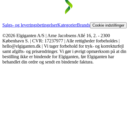
Salgs- og leveringsbetingelser
Kategorier
Brands
Cookie indstillinger
©2026 Elgiganten A/S | Arne Jacobsens Allé 16, 2. - 2300
København S. | CVR: 17237977 | Alle rettigheder forbeholdes |
hello@elgiganten.dk | Vi tager forbehold for tryk- og korrekturfejl
samt afgifts- og prisændringer. Vi gør i øvrigt opmærksom på at din
bestilling ikke er bindende for Elgiganten, før Elgiganten har
behandlet din ordre og sendt en bindende faktura.