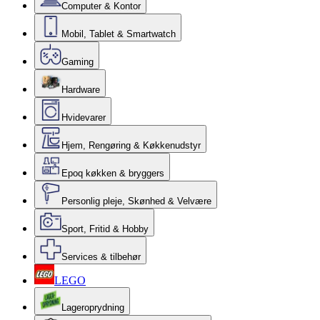
Computer & Kontor
Mobil, Tablet & Smartwatch
Gaming
Hardware
Hvidevarer
Hjem, Rengøring & Køkkenudstyr
Epoq køkken & bryggers
Personlig pleje, Skønhed & Velvære
Sport, Fritid & Hobby
Services & tilbehør
LEGO
Lageroprydning