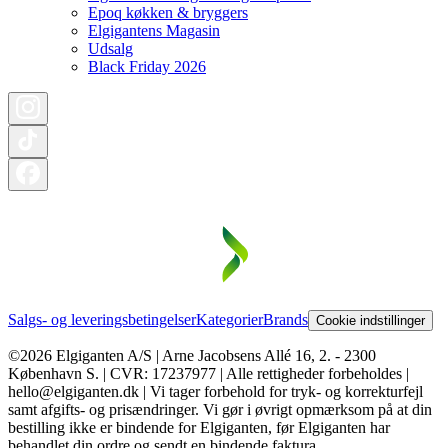
Epoq køkken & bryggers
Elgigantens Magasin
Udsalg
Black Friday 2026
Salgs- og leveringsbetingelser
Kategorier
Brands
Cookie indstillinger
©2026 Elgiganten A/S | Arne Jacobsens Allé 16, 2. - 2300
København S. | CVR: 17237977 | Alle rettigheder forbeholdes |
hello@elgiganten.dk | Vi tager forbehold for tryk- og korrekturfejl
samt afgifts- og prisændringer. Vi gør i øvrigt opmærksom på at din
bestilling ikke er bindende for Elgiganten, før Elgiganten har
behandlet din ordre og sendt en bindende faktura.