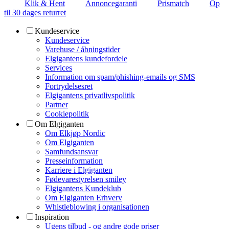
Klik & Hent
Annoncegaranti
Prismatch
Op
til 30 dages returret
Kundeservice
Kundeservice
Varehuse / åbningstider
Elgigantens kundefordele
Services
Information om spam/phishing-emails og SMS
Fortrydelsesret
Elgigantens privatlivspolitik
Partner
Cookiepolitik
Om Elgiganten
Om Elkjøp Nordic
Om Elgiganten
Samfundsansvar
Presseinformation
Karriere i Elgiganten
Fødevarestyrelsen smiley
Elgigantens Kundeklub
Om Elgiganten Erhverv
Whistleblowing i organisationen
Inspiration
Ugens tilbud - og andre gode priser