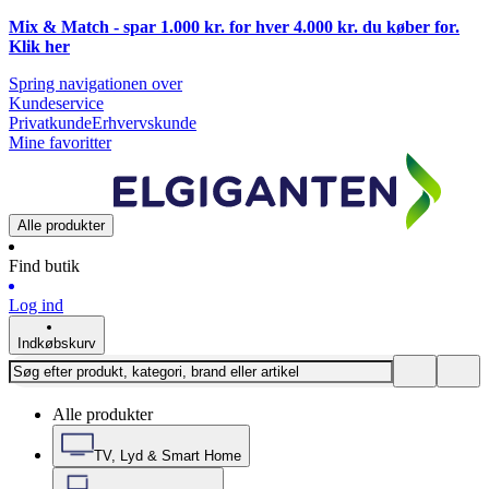
Mix & Match - spar 1.000 kr. for hver 4.000 kr. du køber for.
Klik
her
Spring navigationen over
Kundeservice
Privatkunde
Erhvervskunde
Mine favoritter
Alle produkter
Find butik
Log ind
Indkøbskurv
Alle produkter
TV, Lyd & Smart Home