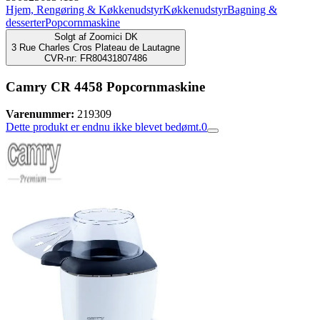
Hjem, Rengøring & Køkkenudstyr
Køkkenudstyr
Bagning &
desserter
Popcornmaskine
Solgt af
Zoomici DK
3 Rue Charles Cros Plateau de Lautagne
CVR-nr: FR80431807486
Camry CR 4458 Popcornmaskine
Varenummer:
219309
Dette produkt er endnu ikke blevet bedømt.
0