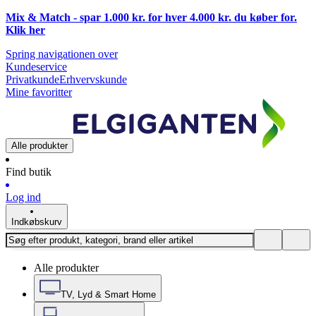
Mix & Match - spar 1.000 kr. for hver 4.000 kr. du køber for.
Klik
her
Spring navigationen over
Kundeservice
Privatkunde
Erhvervskunde
Mine favoritter
Alle produkter
Find butik
Log ind
Indkøbskurv
Alle produkter
TV, Lyd & Smart Home