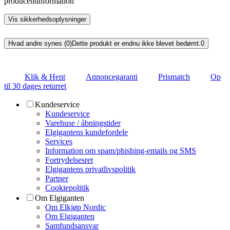
producentinformation
Vis sikkerhedsoplysninger
Hvad andre synes (0)
Dette produkt er endnu ikke blevet bedømt.
0
Klik & Hent
Annoncegaranti
Prismatch
Op
til 30 dages returret
Kundeservice
Kundeservice
Varehuse / åbningstider
Elgigantens kundefordele
Services
Information om spam/phishing-emails og SMS
Fortrydelsesret
Elgigantens privatlivspolitik
Partner
Cookiepolitik
Om Elgiganten
Om Elkjøp Nordic
Om Elgiganten
Samfundsansvar