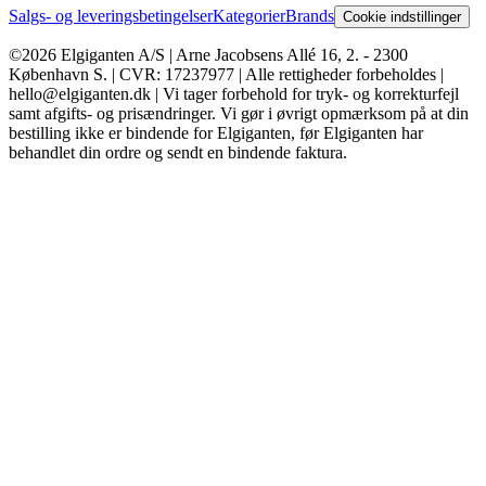
Salgs- og leveringsbetingelser
Kategorier
Brands
Cookie indstillinger
©2026 Elgiganten A/S | Arne Jacobsens Allé 16, 2. - 2300
København S. | CVR: 17237977 | Alle rettigheder forbeholdes |
hello@elgiganten.dk | Vi tager forbehold for tryk- og korrekturfejl
samt afgifts- og prisændringer. Vi gør i øvrigt opmærksom på at din
bestilling ikke er bindende for Elgiganten, før Elgiganten har
behandlet din ordre og sendt en bindende faktura.