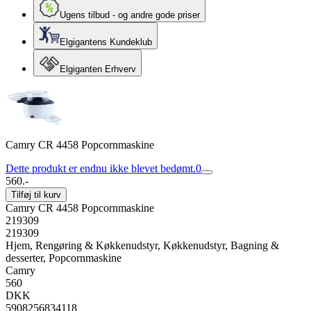
Ugens tilbud - og andre gode priser
Elgigantens Kundeklub
Elgiganten Erhverv
Camry CR 4458 Popcornmaskine
Dette produkt er endnu ikke blevet bedømt.
0
560.-
Tilføj til kurv
Camry CR 4458 Popcornmaskine
219309
219309
Hjem, Rengøring & Køkkenudstyr, Køkkenudstyr, Bagning &
desserter, Popcornmaskine
Camry
560
DKK
5908256834118