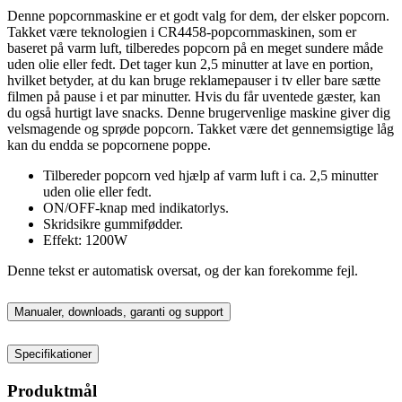
Denne popcornmaskine er et godt valg for dem, der elsker popcorn.
Takket være teknologien i CR4458-popcornmaskinen, som er
baseret på varm luft, tilberedes popcorn på en meget sundere måde
uden olie eller fedt. Det tager kun 2,5 minutter at lave en portion,
hvilket betyder, at du kan bruge reklamepauser i tv eller bare sætte
filmen på pause i et par minutter. Hvis du får uventede gæster, kan
du også hurtigt lave snacks. Denne brugervenlige maskine giver dig
velsmagende og sprøde popcorn. Takket være det gennemsigtige låg
kan du endda se popcornene poppe.
Tilbereder popcorn ved hjælp af varm luft i ca. 2,5 minutter
uden olie eller fedt.
ON/OFF-knap med indikatorlys.
Skridsikre gummifødder.
Effekt: 1200W
Denne tekst er automatisk oversat, og der kan forekomme fejl.
Manualer, downloads, garanti og support
Specifikationer
Produktmål