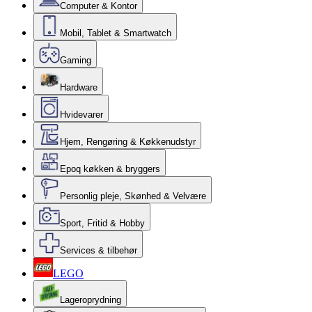
Computer & Kontor
Mobil, Tablet & Smartwatch
Gaming
Hardware
Hvidevarer
Hjem, Rengøring & Køkkenudstyr
Epoq køkken & bryggers
Personlig pleje, Skønhed & Velvære
Sport, Fritid & Hobby
Services & tilbehør
LEGO
Lageroprydning