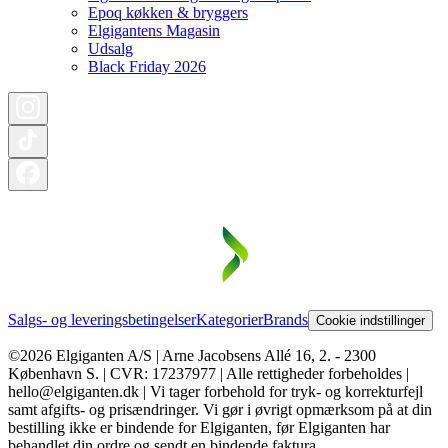
Epoq køkken & bryggers
Elgigantens Magasin
Udsalg
Black Friday 2026
Salgs- og leveringsbetingelser
Kategorier
Brands
Cookie indstillinger
©2026 Elgiganten A/S | Arne Jacobsens Allé 16, 2. - 2300
København S. | CVR: 17237977 | Alle rettigheder forbeholdes |
hello@elgiganten.dk | Vi tager forbehold for tryk- og korrekturfejl
samt afgifts- og prisændringer. Vi gør i øvrigt opmærksom på at din
bestilling ikke er bindende for Elgiganten, før Elgiganten har
behandlet din ordre og sendt en bindende faktura.