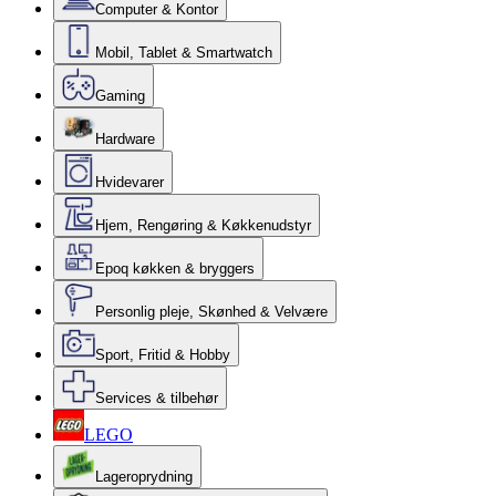
Computer & Kontor
Mobil, Tablet & Smartwatch
Gaming
Hardware
Hvidevarer
Hjem, Rengøring & Køkkenudstyr
Epoq køkken & bryggers
Personlig pleje, Skønhed & Velvære
Sport, Fritid & Hobby
Services & tilbehør
LEGO
Lageroprydning