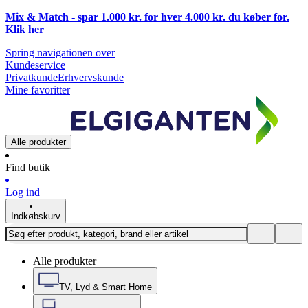
Mix & Match - spar 1.000 kr. for hver 4.000 kr. du køber for.
Klik
her
Spring navigationen over
Kundeservice
Privatkunde
Erhvervskunde
Mine favoritter
Alle produkter
Find butik
Log ind
Indkøbskurv
Alle produkter
TV, Lyd & Smart Home