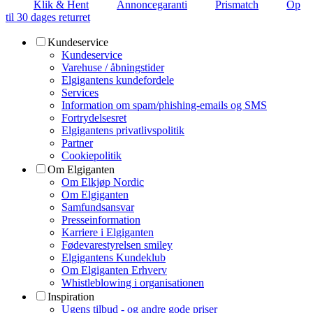
Klik & Hent
Annoncegaranti
Prismatch
Op
til 30 dages returret
Kundeservice
Kundeservice
Varehuse / åbningstider
Elgigantens kundefordele
Services
Information om spam/phishing-emails og SMS
Fortrydelsesret
Elgigantens privatlivspolitik
Partner
Cookiepolitik
Om Elgiganten
Om Elkjøp Nordic
Om Elgiganten
Samfundsansvar
Presseinformation
Karriere i Elgiganten
Fødevarestyrelsen smiley
Elgigantens Kundeklub
Om Elgiganten Erhverv
Whistleblowing i organisationen
Inspiration
Ugens tilbud - og andre gode priser